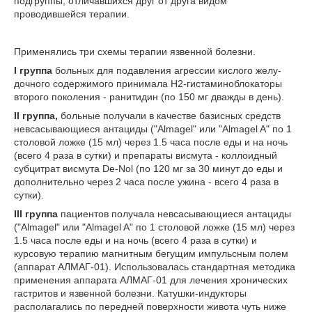
подгруппы, отличавшихся друг от друга видом
проводившейся терапии.
Применялись три схемы терапии язвенной бо­лезни.
I группа
больных для подавления агрессии кислого желу­
дочного содержимого принимала Н
2
-гистаминоблокаторы
второго поко­ления - ранитидин (по 150 мг дважды в день).
II группа,
больные получали в качестве базисных средств
невсасывающиеся антациды ("Almagel" или "Almagel A" по 1
столовой ложке (15 мл) через 1.5 часа после еды и на ночь
(всего 4 раза в сутки) и препараты висмута - колло­идный
субцитрат висмута De-Nol (по 120 мг за 30 минут до еды и
дополнительно через 2 часа после ужина - всего 4 раза в
сутки).
III группа
пациентов получала невсасывающиеся антациды
("Almagel" или "Almagel A" по 1 столовой ложке (15 мл) через
1.5 часа после еды и на ночь (всего 4 раза в сутки) и
курсовую терапию магнитным бегущим импульсным полем
(аппарат АЛМАГ-01). Использовалась стандартная методика
применения аппарата АЛМАГ-01 для лечения хронических
гастритов и язвенной болезни. Катушки-индукторы
располагались по передней поверхности живота чуть ниже