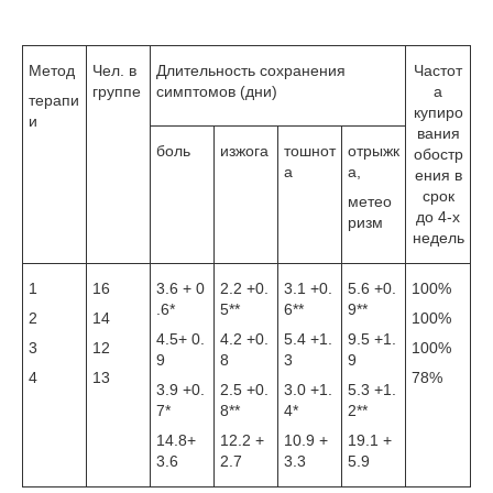
Метод
Чел. в
Длительность сохранения
Частот
группе
симптомов (дни)
а
терапи
купиро
и
вания
боль
изжога
тошнот
отрыжк
обостр
а
а,
ения в
срок
метео
до 4-х
ризм
недель
1
16
3.6 + 0
2.2 +0.
3.1 +0.
5.6 +0.
100%
.6*
5**
6**
9**
2
14
100%
4.5+ 0.
4.2 +0.
5.4 +1.
9.5 +1.
3
12
100%
9
8
3
9
4
13
78%
3.9 +0.
2.5 +0.
3.0 +1.
5.3 +1.
7*
8**
4*
2**
14.8+
12.2 +
10.9 +
19.1 +
3.6
2.7
3.3
5.9