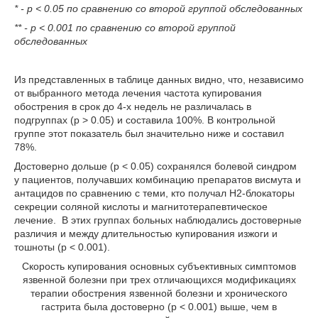
* - p < 0.05 по сравнению со второй группой обс­ледованных
** - p < 0.001 по сравнению со второй группой
обследованных
Из представленных в таблице данных видно, что, не­зависимо
от выбранного метода лечения частота купирования
обострения в срок до 4-х недель не различалась в
подгруппах (p > 0.05) и сос­тавила 100%. В контрольной
группе этот показатель был значительно ниже и составил
78%.
Достоверно дольше (p < 0.05) сохранялся болевой синдром
у пациентов, получавших комбинацию препаратов висмута и
антацидов по сравнению с теми, кто получал Н2-блокаторы
секреции соляной кислоты и магнитотерапевтическое
лечение. В этих группах больных наблюдались достоверные
различия и между длительностью купирования изжоги и
тошноты (р < 0.001).
Скорость купирования основных субъ­ективных симптомов
язвенной болезни при трех отличающихся модификациях
терапии обострения язвенной болезни и хронического
гастрита была достоверно (p < 0.001) выше, чем в