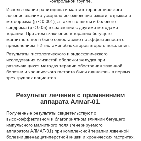
контрольной группе.
Использование ранитидина и магнитотерапевтического
лечения значимо ускоряло исчез­новение изжоги, отрыжки и
метеоризма (p < 0.001), а также тошноты и болевого
синдрома (p < 0.05) в сравнении с другими методами
терапии. При этом включение в терапию бегущего
магнитного поля было сопоставимо по эффективности с
применением Н2-гистаминоблокаторов второго поко­ления.
Результаты гистологического и эндоскопического
исследования слизистой оболочки желудка при
различающихся методах терапии обострения язвенной
болезни и хронического гастрита были одинаковы в первых
трех группах пациентов.
Результат лечения с применением
аппарата Алмаг-01.
Полученные результаты свидетельствуют о
высокоэффективном и благоприятном влиянии бегущего
импульсного магнитного поля (генерируемого
аппаратом АЛМАГ-01) при комплексной терапии язвенной
болезни двенадцатиперстной кишки и хронических гастритах.