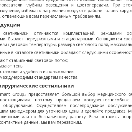
показатели глубины освещения и цветопередачи. При это
злучение, избежать нагревания воздуха в районе головы хиру
в, отвечающие всем перечисленным требованиям.
одукции
 светильники отличаются комплектацией, режимами ос
ами. Бывают передвижными и стационарными. Оснащаются све
ели цветовой температуры, размера светового поля, максималь
енные в каталоге светильники обладают следующими особеннос
ают стабильный световой поток;
ывают тень;
установке и удобны в использовании;
международным стандартам качества.
 хирургические светильники
mant Group» предоставляет большой выбор медицинского о
поставщиками, поэтому предлагаем конкурентоспособные
о оборудования. Осуществляем послепродажное обслуживан
ашим менеджером для уточнения цены и сделайте предзаказ. М
аличными или по безналичному расчету. Если остались воп
контактные данные, мы вам перезвоним.