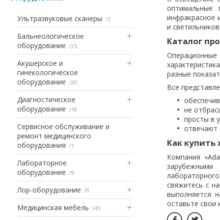
оптимальные 
инфракрасное и
Ультразвуковые сканеры
3
и светильнико
Бальнеологическое
Каталог пр
оборудование
25
Операционные
Акушерское и
характеристик
гинекологическое
разные показат
оборудование
20
Все представл
Диагностическое
обеспечив
оборудование
не отбрас
18
просты в 
Сервисное обслуживание и
отвечают 
ремонт медицинского
Как купить
оборудования
1
Компания «Ada
Лабораторное
зарубежными 
оборудование
9
лабораторног
свяжитесь с н
Лор-оборудование
9
выполняется н
оставьте свои 
Медицинская мебель
45