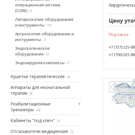
операционная система
Хирургическ
(CORE)
2
Лапароскопия: оборудование
Цену уто
и инструменты
15
Артроскопия: оборудование и
Под заказ
инструменты
7
+7 (727) 225-8
Эндоскопическое
оборудование
3
+7 (700) 025-8
Эндохирургия комплексы
7
Кушетки терапевтические
4
Аппараты для неонатальной
терапии
8
Реабилитационные
тренажеры
52
Кабинеты "под ключ"
3
Отсасыватели медицинские
3