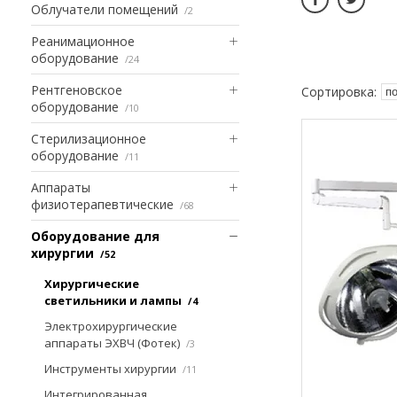
Облучатели помещений
2
Реанимационное
оборудование
24
Рентгеновское
оборудование
10
Стерилизационное
оборудование
11
Аппараты
физиотерапевтические
68
Оборудование для
хирургии
52
Хирургические
светильники и лампы
4
Электрохирургические
аппараты ЭХВЧ (Фотек)
3
Инструменты хирургии
11
Интегрированная