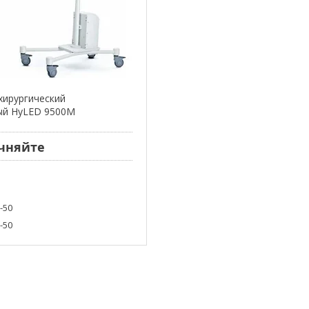
хирургический
ый HyLED 9500M
чняйте
8-50
8-50