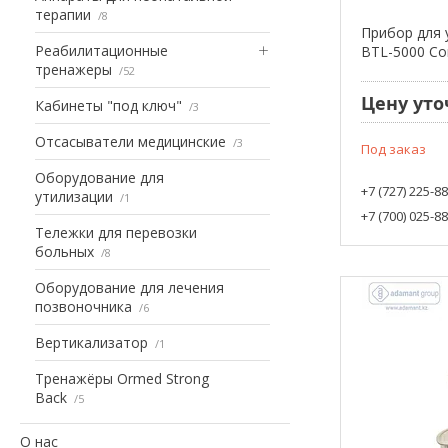
терапии
8
Прибор для 
Реабилитационные
BTL-5000 Co
тренажеры
52
Цену уто
Кабинеты "под ключ"
3
Отсасыватели медицинские
3
Под заказ
Оборудование для
+7 (727) 225-8
утилизации
1
+7 (700) 025-8
Тележки для перевозки
больных
8
Оборудование для лечения
позвоночника
6
Вертикализатор
1
Тренажёры Ormed Strong
Back
5
О нас