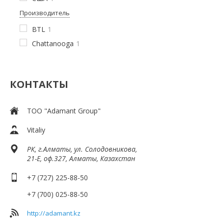
Производитель
BTL
1
Chattanooga
1
КОНТАКТЫ
ТОО "Adamant Group"
Vitaliy
РК, г.Алматы, ул. Солодовникова,
21-Е, оф.327, Алматы, Казахстан
+7 (727) 225-88-50
+7 (700) 025-88-50
http://adamant.kz