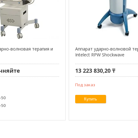
арно-волновая терапия и
Аппарат ударно-волновой те
Intelect RPW Shockwave
чняйте
13 223 830,20 ₸
Под заказ
8-50
Купить
8-50