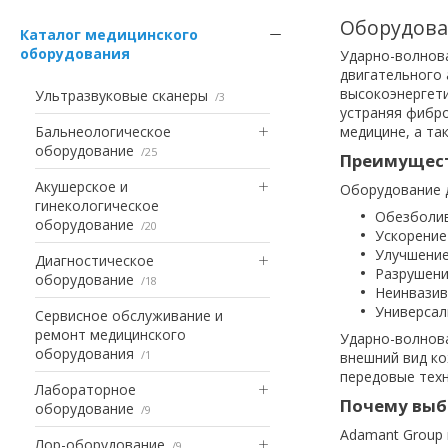
Оборудова
Каталог медицинского
оборудования
Ударно-волнов
двигательного 
высокоэнергети
Ультразвуковые сканеры
3
устраняя фибро
Бальнеологическое
медицине, а та
оборудование
25
Преимущест
Акушерское и
Оборудование д
гинекологическое
Обезболив
оборудование
20
Ускорение
Улучшение
Диагностическое
Разрушени
оборудование
18
Неинвазив
Универсал
Сервисное обслуживание и
ремонт медицинского
Ударно-волнова
оборудования
1
внешний вид ко
передовые техн
Лабораторное
Почему выб
оборудование
9
Adamant Group 
Лор-оборудование
9