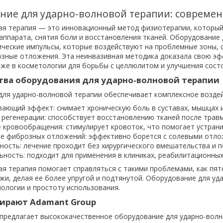
ние для ударно-волновой терапии: современ
ая терапия — это инновационный метод физиотерапии, который
аппарата, снятия боли и восстановления тканей. Оборудование
ческие импульсы, которые воздействуют на проблемные зоны, 
зные отложения. Эта неинвазивная методика доказала свою эф
кже в косметологии для борьбы с целлюлитом и улучшения сост
ва оборудования для ударно-волновой терапии
ля ударно-волновой терапии обеспечивает комплексное воздей
ающий эффект: снимает хроническую боль в суставах, мышцах и
 регенерации: способствует восстановлению тканей после травм
 кровообращения: стимулирует кровоток, что помогает устранит
е фиброзных отложений: эффективно борется с солевыми отло
ность: лечение проходит без хирургического вмешательства и 
ьность: подходит для применения в клиниках, реабилитационных
я терапия помогает справляться с такими проблемами, как пято
жи, делая ее более упругой и подтянутой. Оборудование для уд
ологии и простоту использования.
ирают Adamant Group
предлагает высококачественное оборудование для ударно-волн