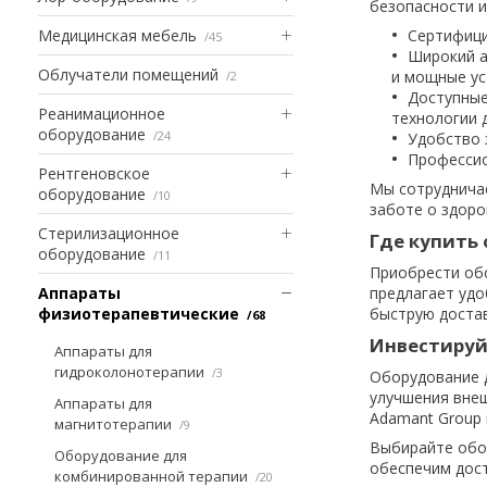
безопасности 
Медицинская мебель
Сертифици
45
Широкий а
Облучатели помещений
и мощные ус
2
Доступные
Реанимационное
технологии 
оборудование
24
Удобство 
Профессио
Рентгеновское
Мы сотрудничае
оборудование
10
заботе о здоро
Стерилизационное
Где купить
оборудование
11
Приобрести обо
Аппараты
предлагает удо
физиотерапевтические
быструю достав
68
Инвестируйт
Аппараты для
гидроколонотерапии
3
Оборудование д
улучшения внеш
Аппараты для
Adamant Group
магнитотерапии
9
Выбирайте обор
Оборудование для
обеспечим дост
комбинированной терапии
20