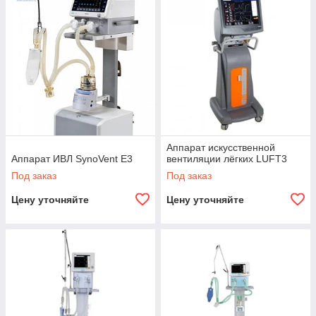
поддержка функций оксигенации у пациентов,
находящихся в бессознательном состоянии.
Мероприятия назначают при наличии клинических признаков
гиперкапнии и гипоксии, если отсутствует эффект от
терапевтической коррекции.
Системы для вентилирования подразделяют на две
основные группы:
инвазивную – при ней применяют эндотрахеальную
трубку, которую устанавливают в дыхательные пути
Аппарат искусственной
пациента, или ему для этого накладывают
Аппарат ИВЛ SynoVent E3
вентиляции лёгких LUFT3
трахеостому;
Под заказ
Под заказ
неинвазивную – более щадящий вариант, с
использованием маски, надеваемой лицо.
Цену уточняйте
Цену уточняйте
В зависимости от необходимого типа помощи подбирают
приборы. Они имеют по конструктивные и функциональные
особенности. Существуют еще модели, разработанные для
проведения, в зависимости от ситуации, обоих типов
вентиляции легких.
Инвазивные приборы применяют в стационарах, оперблоках
и реанимациях больниц. Неинвазивной системы используют
в ЛПУ или домашних условиях. Среди них выделяют