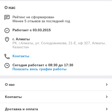
разработаны для медицинских учреждений и частных
практик, обеспечивая комфорт для врачей и безопасность
О нас
для пациентов.
Рейтинг не сформирован
Особенности гинекологических инструментов
Менее 5 отзывов за последний год
Наборы гинекологических инструментов предназначены для
проведения осмотров, диагностических процедур и
Работает с 03.03.2015
медицинских манипуляций. Они включают широкий спектр
г. Алматы
инструментов, таких как зеркала, зонды, пинцеты и ножницы,
РК, г.Алматы, ул. Солодовникова, 21-Е, оф.327, Алматы,
выполненные из высококачественных материалов. Основные
Казахстан
преимущества:
Высокая точность
: инструменты для
Контакты
гинекологического осмотра обеспечивают четкость и
Сегодня работает с 08:30 до 17:30
надежность при диагностике и процедурах.
Показать весь график работы
Безопасность
: изготовлены из медицинской стали,
устойчивой к коррозии, и соответствуют
международным стандартам.
О нас
Эргономичность
: удобная конструкция упрощает
работу врача и минимизирует дискомфорт для
Контакты
пациента.
Универсальность
: подходят для применения в
Доставка и оплата
гинекологических кабинетах, операционных и