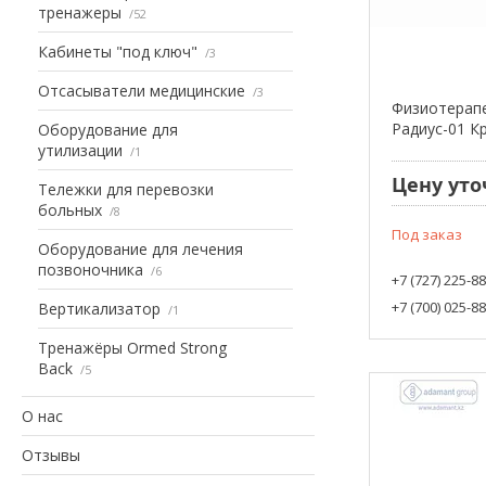
тренажеры
52
Кабинеты "под ключ"
3
Отсасыватели медицинские
3
Физиотерап
Радиус-01 К
Оборудование для
утилизации
1
Цену уто
Тележки для перевозки
больных
8
Под заказ
Оборудование для лечения
позвоночника
6
+7 (727) 225-8
+7 (700) 025-8
Вертикализатор
1
Тренажёры Ormed Strong
Back
5
О нас
Отзывы