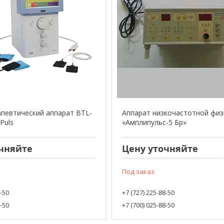
певтический аппарат BTL-
Аппарат низкочастотной фи
Puls
«Амплипульс-5 Бр»
чняйте
Цену уточняйте
Под заказ
8-50
+7 (727) 225-88-50
8-50
+7 (700) 025-88-50