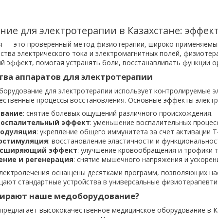
ние для электротерапии в Казахстане: эффек
 — это проверенный метод физиотерапии, широко применяемый 
йства электрического тока и электромагнитных полей, физиот
й эффект, помогая устранять боли, восстанавливать функции о
ва аппаратов для электротерапии
орудование для электротерапии использует контролируемые эл
ественные процессы восстановления. Основные эффекты электр
ивание
: снятие болевых ощущений различного происхождения.
воспалительный эффект
: уменьшение воспалительных процесс
одуляция
: укрепление общего иммунитета за счет активации 
остимуляция
: восстановление эластичности и функциональнос
асширяющий эффект
: улучшение кровообращения и трофики т
ение и регенерация
: снятие мышечного напряжения и ускорен
электролечения оснащены десятками программ, позволяющих на
ают стандартные устройства в универсальные физиотерапевтич
ирают наше медоборудование?
предлагает высококачественное медицинское оборудование в К