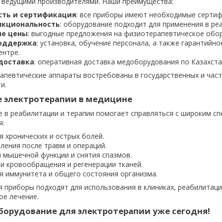
 ведущими производителями. Наши преимущества:
ть и сертификация
: все приборы имеют необходимые сертиф
нкциональность
: оборудование подходит для применения в реа
ые цены
: выгодные предложения на физиотерапевтическое обор
поддержка
: установка, обучение персонала, а также гарантийн
ентре.
доставка
: оперативная доставка медоборудования по Казахста
певтические аппараты востребованы в государственных и част
и.
 электротерапии в медицине
 в реабилитации и терапии помогает справляться с широким сп
я:
я хронических и острых болей.
ления после травм и операций.
 мышечной функции и снятия спазмов.
и кровообращения и регенерации тканей.
я иммунитета и общего состояния организма.
 приборы подходят для использования в клиниках, реабилитаци
ое лечение.
борудование для электротерапии уже сегодня!