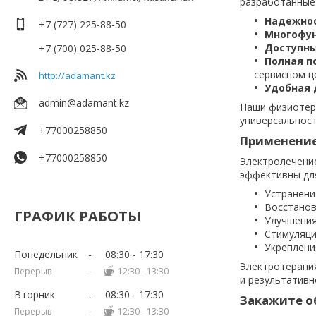
разработанные
Надежнос
+7 (727) 225-88-50
Многофу
Доступн
+7 (700) 025-88-50
Полная 
сервисном ц
http://adamant.kz
Удобная 
admin@adamant.kz
Наши физиотера
универсальност
+77000258850
Применение
+77000258850
Электролечение
эффективны дл
Устранени
Восстанов
ГРАФИК РАБОТЫ
Улучшения
Стимуляци
Укреплени
Понедельник
08:30
17:30
Электротерапия
12:30
13:30
и результативн
Вторник
08:30
17:30
Закажите о
12:30
13:30