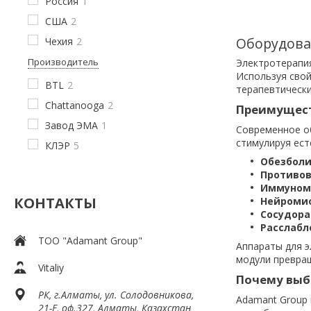
Россия
1
США
2
Оборудова
Чехия
2
Производитель
Электротерапия
Используя сво
BTL
2
терапевтически
Chattanooga
2
Преимущест
Завод ЭМА
1
Современное об
стимулируя ест
КЛЭР
5
Обезбол
Противо
Иммуном
КОНТАКТЫ
Нейроми
Сосудор
Расслабл
ТОО "Adamant Group"
Аппараты для 
модули превращ
Vitaliy
Почему выб
РК, г.Алматы, ул. Солодовникова,
Adamant Group 
21-Е, оф.327, Алматы, Казахстан