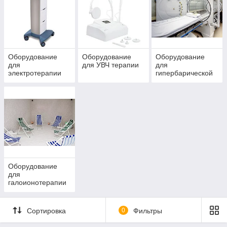
Смотреть ассортимент
Оборудование
Оборудование
Оборудование
для
для УВЧ терапии
для
электротерапии
гипербарической
системы
Оборудование
для
В каких случаях необходимо
галоионотерапии
применение данного оборудования?
Сортировка
0
Фильтры