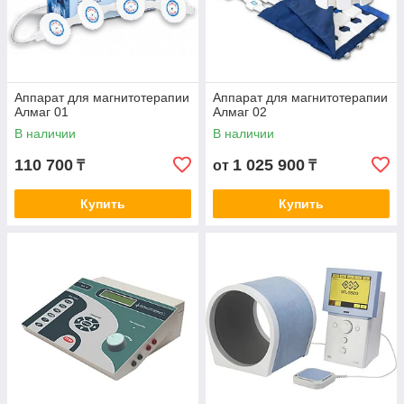
физиопроцедур?
Для оснащения кабинета вам понадобятся аппараты
для физиотерапии и реабилитации. При этом аппарат
физиотерапевтический может работать на основании
Аппарат для магнитотерапии
Аппарат для магнитотерапии
Алмаг 01
Алмаг 02
следующих методов воздействия:
В наличии
В наличии
импульсов светового излучения;
110 700
1 025 900
₸
от
₸
холода;
Купить
Купить
тепла;
энергии электромагнитного излучения;
Сотрудничать с профессионалами