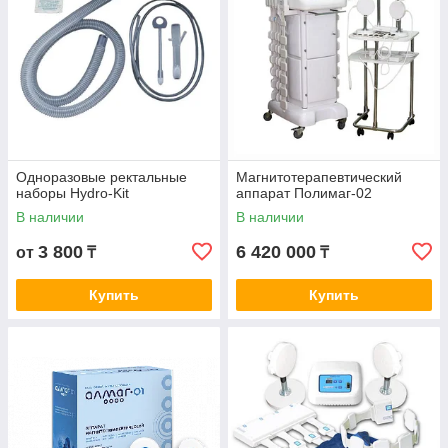
значение в периоды ремиссии и как
профилактика ряда заболеваний.
3.
Одноразовые ректальные
Магнитотерапевтический
Физиотерапевтические аппараты с успехом
наборы Hydro-Kit
аппарат Полимаг-02
применяются практически во всех отраслях
В наличии
В наличии
медицины, в том числе в гинекологии, урологии и
акушерстве. Широко распространены они и в
3 800
6 420 000
от
₸
₸
практике лечения неврологических болезней. В
косметологии ультразвук – один из эффективных
Купить
Купить
и современных методов работы.
У нас есть много всего. Изучить каталог!
Что нужно для кабинета