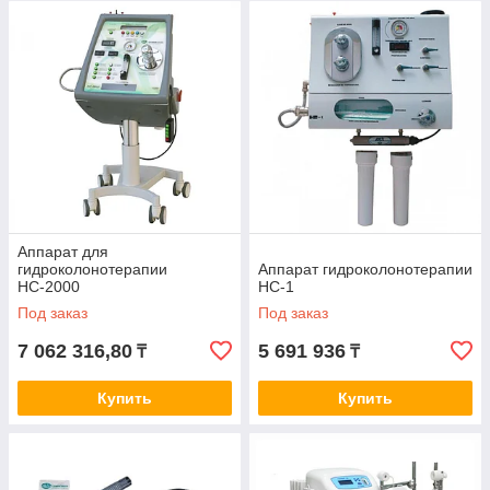
1.
Ситуации, когда медикаментозное лечение
нежелательно, не редкость. В этой ситуации
врачи предлагают воздействовать на организм
природными факторами: водой, теплом, светом,
электричеством. Физические факторы особенно
показаны ослабленным пациентам, в том числе
детям и людям преклонного возраста.
Аппарат для
гидроколонотерапии
Аппарат гидроколонотерапии
НС-2000
НС-1
2.
Под заказ
Под заказ
7 062 316,80
5 691 936
₸
₸
Возможность такого лечения дают аппараты для
физиотерапии, позволяющие добиться отличных
Купить
Купить
результатов в лечении многих болезней, даже в
запущенных случаях. Их применение позволяет
свести к нулю риски возникновения побочных
реакций. Физиотерапия также имеет большое