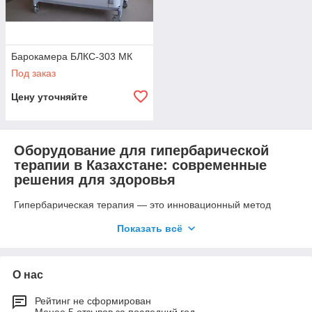
Барокамера БЛКС-303 МК
Под заказ
Цену уточняйте
Оборудование для гипербарической
терапии в Казахстане: современные
решения для здоровья
Гипербарическая терапия — это инновационный метод
физиотерапии, использующий кислород под повышенным
Показать всё
давлением для восстановления тканей и лечения широкого
спектра заболеваний. Компания Adamant Group предлагает
высококачественное медицинское оборудование, включая
барокамеры БЛКС-303 МК, для проведения эффективной и
О нас
безопасной гипербарической терапии в Казахстане.
Рейтинг не сформирован
Что такое гипербарическая терапия?