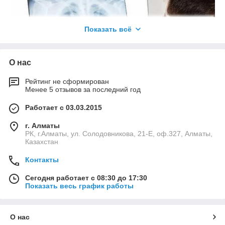
производителями.
Наша продукция востребована среди
Показать всё
государственных и коммерческих
казахских компаний.
Располагаем собственным сервисным
О нас
центром. В короткие сроки проводим
установку, при необходимости обучаем
Рейтинг не сформирован
медперсонал. Осуществляем
Менее 5 отзывов за последний год
профилактику, гарантийный и
постгарантийный ремонт, оперативно
Работает с 03.03.2015
организуем доставку по Казахстану.
г. Алматы
До появления ультразвуковых сканеров
РК, г.Алматы, ул. Солодовникова, 21-Е, оф.327, Алматы,
Казахстан
для диагностики врачи использовали
Звоните и заказывайте!
рентген, который вреден для пациента.
Контакты
Аппараты произвели настоящую
революцию в диагностике, позволили
Сегодня работает с 08:30 до 17:30
проводить безопасные и
Как сделать заказ на сайте «Adamant
Показать весь график работы
высококачественные исследования
Group»?
внутренних органов в реальном времени.
О нас