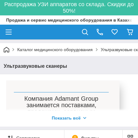
Распродажа УЗИ аппаратов со склада. Скидки до
50%!
Продажа и сервис медицинского оборудования в Казахста
Каталог медицинского оборудования
Ультразвуковые с
Ультразвуковые сканеры
Компания Adamant Group
занимается поставками,
продажами, сервисным
обслуживанием
Показать всё
медоборудования в Алматы.
Сортировка
0
Фильтры