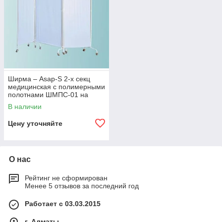
современный дизайн, который сочетается с
интерьером, придавая ему профессиональный и
ухоженный вид.
Эти преимущества делают медицинские ширмы от Adamant
Group незаменимым решением для клиник и больниц,
стремящихся обеспечить высокий уровень комфорта и
конфиденциальности для своих пациентов.
Ширма – Asap-S 2-х секц
медицинская с полимерными
полотнами ШМПС-01 на
колесах
В наличии
Цену уточняйте
О нас
Рейтинг не сформирован
Менее 5 отзывов за последний год
Работает с 03.03.2015
г. Алматы