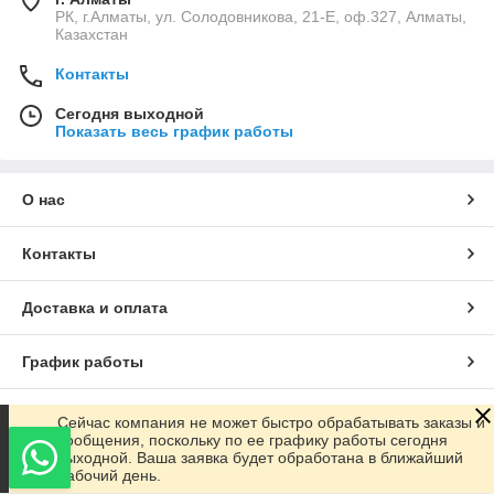
РК, г.Алматы, ул. Солодовникова, 21-Е, оф.327, Алматы,
Казахстан
Контакты
Сегодня выходной
Показать весь график работы
О нас
Контакты
Доставка и оплата
График работы
Полная версия сайта
Сейчас компания не может быстро обрабатывать заказы и
сообщения, поскольку по ее графику работы сегодня
выходной. Ваша заявка будет обработана в ближайший
Сайт создан на маркетплейсе
Satu.kz
рабочий день.