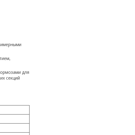
олимерными
тием,
тормозами для
их секций