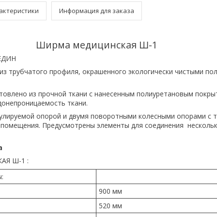
актеристики
Информация для заказа
Ширма медицинская Ш-1
ЕДИН
из трубчатого профиля, окрашенного экологически чистыми п
товлено из прочной ткани с нанесенным полиуретановым покры
онепроницаемость ткани.
улируемой опорой и двумя поворотными колесными опорами с 
помещения. Предусмотрены элементы для соединения нескольк
а
Я Ш-1 :
:
900 мм
520 мм