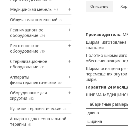
Описание
Хар
Медицинская мебель
45
Облучатели помещений
2
Реанимационное
Производитель:
М
оборудование
24
Ширма изготовлена 
Рентгеновское
красками.
оборудование
10
Полотно ширмы изго
обеспечивающим вод
Стерилизационное
оборудование
11
Ширма оснащена рег
перемещения внутри 
Аппараты
ширм.
физиотерапевтические
68
Гарантия 24 месяц
Оборудование для
ШИРМА МЕДИЦИНСКА
хирургии
52
Габаритные размеры
Кушетки терапевтические
4
длина
Аппараты для неонатальной
ширина
терапии
8