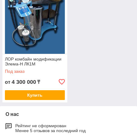
разный функционал. Отдельно представлены варианты в
исполнении для детей и взрослых. Некоторые системы
оснащаются видеоцентрами, что увеличивает их
функциональность.
ЛОР комбайн купить в Алматы с доставкой по Казахстану
можно на самых выгодных условиях. Знакомьтесь с
ассортиментом, стоимостью установок по каталогу. Там же
вы найдете технические параметры, бренд, страну
производства, условия заказа. Если останутся вопросы,
обращайтесь к нашим специалистам, получайте грамотные,
ЛОР комбайн модификации
оперативные консультации. Мы позволяем вам экономить
Элема-Н ЛК1М
деньги за счет отлаженных условий поставок напрямую,
Под заказ
минуя длинные посреднические цепочки. Качество
оборудования неизменно высокое.
4 300 000
от
₸
Купить
О нас
Рейтинг не сформирован
Менее 5 отзывов за последний год