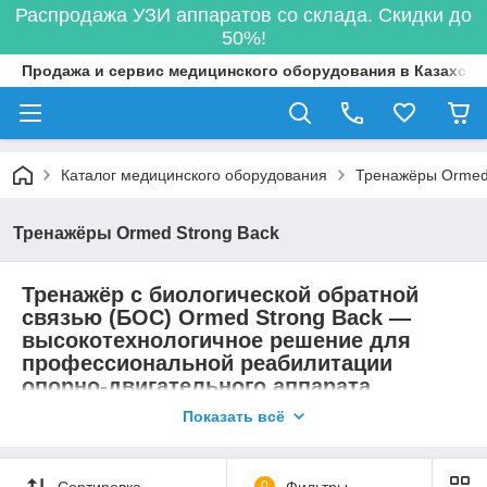
Распродажа УЗИ аппаратов со склада. Скидки до
50%!
Продажа и сервис медицинского оборудования в Казахста
Каталог медицинского оборудования
Тренажёры Ormed 
Тренажёры Ormed Strong Back
Тренажёр с биологической обратной
связью (БОС) Ormed Strong Back —
высокотехнологичное решение для
профессиональной реабилитации
опорно-двигательного аппарата
Показать всё
ТОО «Adamant Group» (Алматы) предлагает к поставке в
Казахстан сертифицированный тренажёр с системой
биологической обратной связи Ormed Strong Back —
Сортировка
0
Фильтры
передовое оборудование, разработанное для комплексной