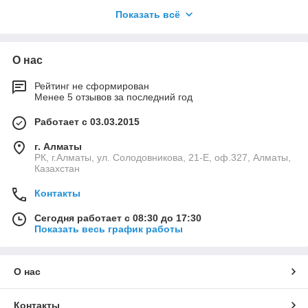
Оборудование для лечения позвоночника
и его возможности
Показать всё
О нас
Рейтинг не сформирован
Менее 5 отзывов за последний год
Лечение хронической боли: специализированные
программы и тренажеры помогают снизить и
Работает с 03.03.2015
устранить хронические боли, связанные с
дегенеративными изменениями позвоночника.
г. Алматы
РК, г.Алматы, ул. Солодовникова, 21-Е, оф.327, Алматы,
Казахстан
Реабилитационные курсы: оборудование
Контакты
эффективно лечит остеохондроз, сколиоз и
другие заболевания спины, а также способствует
Сегодня работает с 08:30 до 17:30
восстановлению после травм и аварий.
Показать весь график работы
Укрепление мышц спины: регулярные занятия
О нас
под контролем специалистов помогают укрепить
мышцы, улучшить осанку и предотвратить
будущие проблемы со спиной.
Контакты