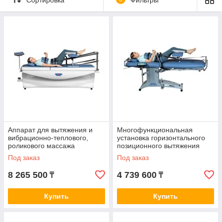
Компания «Adamant Group» уже много лет
занимается поставкой качественного медицинского
оборудования в лечебные учреждения. Мы
предлагаем эффективные тренажеры и аппараты,
которые помогают забыть о проблемах со спиной.
Обладая эксклюзивным правом на продажу редкой
медицинской техники в Алматы, мы гарантируем
выгодные условия, простоту покупки и надежность.
Предоставляем полный комплекс услуг по
сервисному обслуживанию и наладке тренажеров.
Все аппараты сертифицированы и допущены к
использованию государственными и частными
медучреждениями в РК.
Аппарат для вытяжения и
Многофункциональная
Посмотреть варианты
вибрационно-теплового,
установка горизонтального
роликового массажа
позиционного вытяжения
позвоночника ОРМЕД-
позвоночника ОРМЕД-
Под заказ
Под заказ
профессионал
тракцион
8 265 500
4 739 600
₸
₸
Купить
Купить