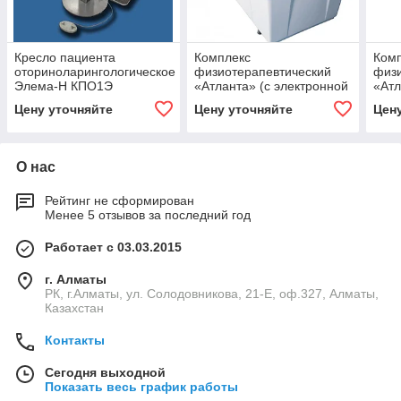
Кресло пациента
Комплекс
Ком
оториноларингологическое
физиотерапевтический
физи
Элема-Н КПО1Э
«Атланта» (с электронной
«Атл
системой подводного
меха
Цену уточняйте
Цену уточняйте
Цен
горизонтального
подв
вытяжения позвоночн
гори
вытя
О нас
Рейтинг не сформирован
Менее 5 отзывов за последний год
Работает с 03.03.2015
г. Алматы
РК, г.Алматы, ул. Солодовникова, 21-Е, оф.327, Алматы,
Казахстан
Контакты
Сегодня выходной
Показать весь график работы