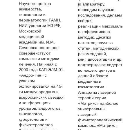
Научного центра
ю аппаратуру,
акушерства,
проводим научные
гинекологии и
исследования, делаем
перинатологии РАМН,
всё для
НИИ урологии МЗ РФ,
реализации максималь
Московской
но эффективных
медицинской
методик. Десятки
академии им. И.М.
патентов, научных
Сеченова постоянно
статей, методических
совершенствуют
рекомендаций,
комплекс и методики
книг, диссертаций и др.
лечения. Начиная с
подтверждают лидерст
2000 года КАП-ЭЛМ-01
во нашего центра в
«Андро-Гин» с
данной области
успехом
медицины и
экспонировался на 45-
косметологии.
ти международных и
Аппараты лазерной
всероссийских съездах
терапии серии
и конференциях
«Матрикс» наиболее
урологов, андрологов,
универсальны,
гинекологов,
лазерный
курортологов и
физиотерапевтический
физиотерапевтов.
комплекс «Матрикс-