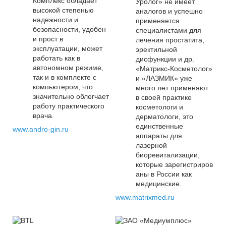
Комплекс обладает
Уролог» не имеет
высокой степенью
аналогов и успешно
надежности и
применяется
безопасности, удобен
специалистами для
и прост в
лечения простатита,
эксплуатации, может
эректильной
работать как в
дисфункции и др.
автономном режиме,
«Матрикс-Косметолог»
так и в комплекте с
и «ЛАЗМИК» уже
компьютером, что
много лет применяют
значительно облегчает
в своей практике
работу практического
косметологи и
врача.
дерматологи, это
единственные
www.andro-gin.ru
аппараты для
лазерной
биоревитализации,
которые зарегистриров
аны в России как
медицинские.
www.matrixmed.ru