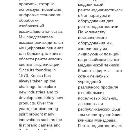
продукты, которые
медицинской
используют новейшие
рентгенодиагностическ
цифровые технологии
ой аппаратуры и
обработки
оборудования для
изображений
рентгенодиагностики.
высочайшего качества.
По количеству
Мы представляем
поставляемого
высокопроизводительн
оборудования мы
ые цифровые решения
заняли одну из
для больниц, клиник в
лидирующих позиций
области рентгеновских
на российском рынке
систем визуализации.
медицинской техники.
Since its founding in
Клиенты фирмы — это
1873, Konica has
сотни лечебных
always taken up the
учреждений
challenge to explore
различного профиля
new industries and to
от небольших
develop completely new
поселковых больниц
products. Over the
до краевых и
years, our pioneering
республиканских ЦБ,в
spirit brought many
том числе крупнейшие
innovations such as the
клиники Минздрава.
first brand camera and
Рентгенодиагностическ