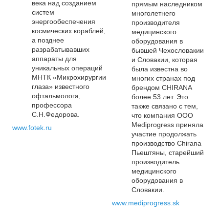
века над созданием
прямым наследником
систем
многолетнего
энергообеспечения
производителя
космических кораблей,
медицинского
а позднее
оборудования в
разрабатывавших
бывшей Чехословакии
аппараты для
и Словакии, которая
уникальных операций
была известна во
МНТК «Микрохирургии
многих странах под
глаза» известного
брендом CHIRANA
офтальмолога,
более 53 лет. Это
профессора
также связано с тем,
С.Н.Федорова.
что компания ООО
Mediprogress приняла
www.fotek.ru
участие продолжать
производство Chirana
Пьештяны, старейший
производитель
медицинского
оборудования в
Словакии.
www.mediprogress.sk