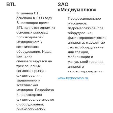
BTL
ЗАО
«Медиумплюс»
Компания BTL
основана в 1993 году.
Профессиональное
В настоящее время
массажное,
BTL является одним из
гидромассажное, спа
основных мировых
оборудование,
производителей
физиотерапевтические
медицинского и
аппараты, массажные
эстетического
столы, оборудование
оборудования. Наша
для тракции,
компания
мобилизации и
специализируется на
мануальной терапии,
трех основных
аппараты
сегментах рынка:
калоногидротерапии.
физиотерапия,
www.hydrocolon.ru
кардиология и
эстетическая
медицина. Разработка
и производство
физиотерапевтическог
о оборудования,
гинекологических