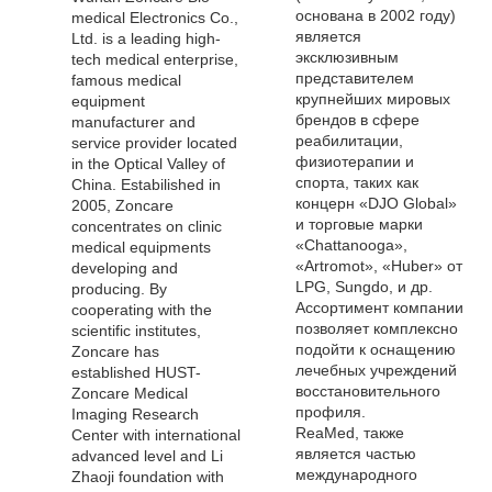
основана в 2002 году)
medical Electronics Co.,
является
Ltd. is a leading high-
эксклюзивным
tech medical enterprise,
представителем
famous medical
крупнейших мировых
equipment
брендов в сфере
manufacturer and
реабилитации,
service provider located
физиотерапии и
in the Optical Valley of
спорта, таких как
China. Estabilished in
концерн «DJO Global»
2005, Zoncare
и торговые марки
concentrates on clinic
«Chattanooga»,
medical equipments
«Artromot», «Huber» от
developing and
LPG, Sungdo, и др.
producing. By
Ассортимент компании
cooperating with the
позволяет комплексно
scientific institutes,
подойти к оснащению
Zoncare has
лечебных учреждений
established HUST-
восстановительного
Zoncare Medical
профиля.
Imaging Research
ReaMed, также
Center with international
является частью
advanced level and Li
международного
Zhaoji foundation with