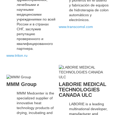
y pioneros en el diseño
лечебными и
y fabricación de equipos
научными
de hidroterapia de colon
медицинскими
automáticos y
учреждениями по всей
electrónicos.
России и в странах
www.transcomsl.com
СНГ, заслужив
репутацию
проверенного и
квалифицированного
партнера.
www.triton.ru
MMM Group
LABORIE MEDICAL
TECHNOLOGIES
MMM Medcenter is the
CANADA ULC
specialized supplier of
innovative heat
LABORIE is a leading
technology products of
multinational developer,
drying, incubating and
manufacturer and