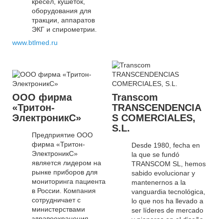
кресел, кушеток,
оборудования для
тракции, аппаратов
ЭКГ и спирометрии.
www.btlmed.ru
ООО фирма
Transcom
«Тритон-
TRANSCENDENCIA
ЭлектроникС»
S COMERCIALES,
S.L.
Предприятие ООО
фирма «Тритон-
Desde 1980, fecha en
ЭлектроникС»
la que se fundó
является лидером на
TRANSCOM SL, hemos
рынке приборов для
sabido evolucionar y
мониторинга пациента
mantenernos a la
в России. Компания
vanguardia tecnológica,
сотрудничает с
lo que nos ha llevado a
министерствами
ser líderes de mercado
здравоохранения,