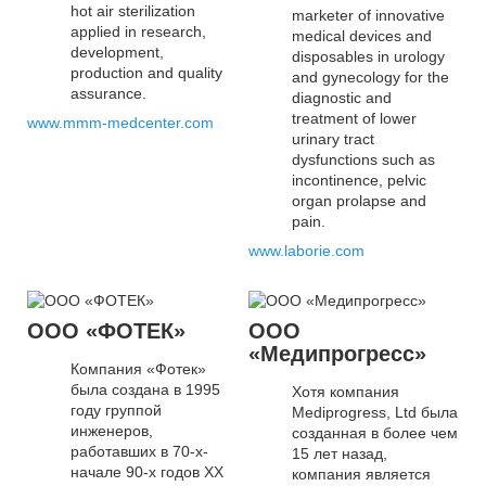
hot air sterilization
marketer of innovative
applied in research,
medical devices and
development,
disposables in urology
production and quality
and gynecology for the
assurance.
diagnostic and
treatment of lower
www.mmm-medcenter.com
urinary tract
dysfunctions such as
incontinence, pelvic
organ prolapse and
pain.
www.laborie.com
ООО «ФОТЕК»
ООО
«Медипрогресс»
Компания «Фотек»
была создана в 1995
Хотя компания
году группой
Mediprogress, Ltd была
инженеров,
созданная в более чем
работавших в 70-х-
15 лет назад,
начале 90-х годов XX
компания является