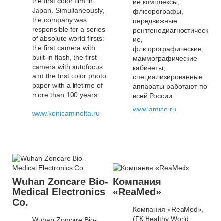
the first color film in
ие комплексы,
Japan. Simultaneously,
флюорографы,
the company was
передвижные
responsible for a series
рентгенодиагностическ
of absolute world firsts:
ие,
the first camera with
флюорографические,
built-in flash, the first
маммографические
camera with autofocus
кабинеты,
and the first color photo
специализированные
paper with a lifetime of
аппараты работают по
more than 100 years.
всей России.
www.amico.ru
www.konicaminolta.ru
Wuhan Zoncare Bio-
Компания
Medical Electronics
«ReaMed»
Co.
Компания «ReaMed»,
(ГК Healthy World,
Wuhan Zoncare Bio-