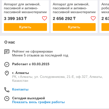
Аппарат для активной,
Аппарат для активной,
Аппа
пассивной и активно-
пассивной и активно-
робо
пассивной механотерапии
пассивной механотерапии
меха
ORMED-Moto MS030
ORMED-Moto MT050
3 399 163
2 656 292
2 6
₸
₸
Купить
Купить
О нас
Рейтинг не сформирован
Менее 5 отзывов за последний год
Работает с 03.03.2015
г. Алматы
РК, г.Алматы, ул. Солодовникова, 21-Е, оф.327, Алматы,
Казахстан
Контакты
Сегодня выходной
Показать весь график работы