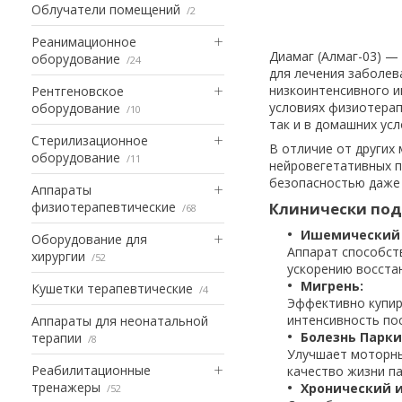
Облучатели помещений
2
Реанимационное
Диамаг (Алмаг-03) —
оборудование
24
для лечения заболев
низкоинтенсивного и
Рентгеновское
условиях физиотерап
оборудование
10
так и в домашних ус
Стерилизационное
В отличие от других 
оборудование
11
нейровегетативных п
безопасностью даже 
Аппараты
физиотерапевтические
Клинически под
68
Ишемический 
Оборудование для
Аппарат способст
хирургии
52
ускорению восста
Мигрень:
Кушетки терапевтические
4
Эффективно купир
интенсивность по
Аппараты для неонатальной
Болезнь Парки
терапии
8
Улучшает моторны
Реабилитационные
качество жизни п
тренажеры
Хронический 
52