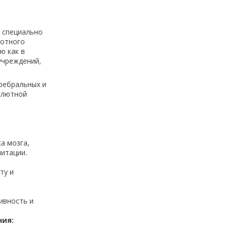
 специально
тотного
ю как в
учреждений,
еребральных и
олютной
а мозга,
итации.
ту и
ивность и
ния: