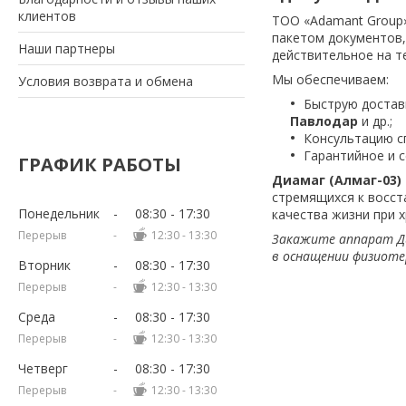
клиентов
ТОО «Adamant Group»
пакетом документов,
Наши партнеры
действительное на т
Мы обеспечиваем:
Условия возврата и обмена
Быструю достав
Павлодар
и др.;
Консультацию с
Гарантийное и 
ГРАФИК РАБОТЫ
Диамаг (Алмаг-03)
стремящихся к восст
Понедельник
08:30
17:30
качества жизни при 
12:30
13:30
Закажите аппарат Ди
в оснащении физиоте
Вторник
08:30
17:30
12:30
13:30
Среда
08:30
17:30
12:30
13:30
Четверг
08:30
17:30
12:30
13:30