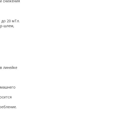
 и снижения
 до 20 мТл.
ор-шлем,
в линейке
омашнего
осится
ребление.