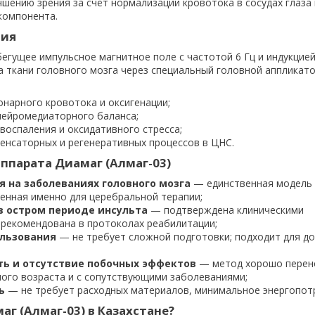
шению зрения за счёт нормализации кровотока в сосудах глаза
компонента.
вия
егущее импульсное магнитное поле с частотой 6 Гц и индукцией
а ткани головного мозга через специальный головной аппликат
онарного кровотока и оксигенации;
ейромедиаторного баланса;
воспаления и оксидативного стресса;
енсаторных и регенеративных процессов в ЦНС.
ппарата Диамаг (Алмаг-03)
 на заболеваниях головного мозга
— единственная модель 
ченная именно для церебральной терапии;
в остром периоде инсульта
— подтверждена клиническими
 рекомендована в протоколах реабилитации;
ользования
— не требует сложной подготовки; подходит для д
ть и отсутствие побочных эффектов
— метод хорошо перен
ого возраста и с сопутствующими заболеваниями;
ь
— не требует расходных материалов, минимальное энергопот
аг (Алмаг-03) в Казахстане?