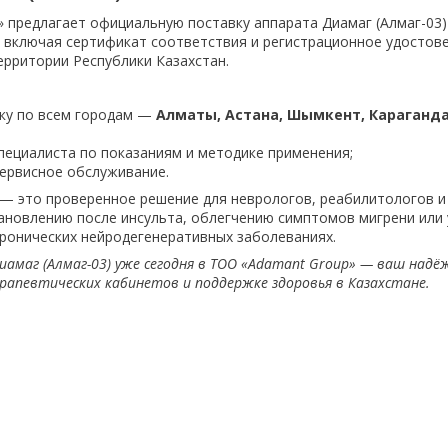
 предлагает официальную поставку аппарата Диамаг (Алмаг-03)
 включая сертификат соответствия и регистрационное удостов
ерритории Республики Казахстан.
ку по всем городам —
Алматы, Астана, Шымкент, Караганда
пециалиста по показаниям и методике применения;
сервисное обслуживание.
— это проверенное решение для неврологов, реабилитологов и
ановлению после инсульта, облегчению симптомов мигрени или
хронических нейродегенеративных заболеваниях.
амаг (Алмаг-03) уже сегодня в ТОО «Adamant Group» — ваш над
рапевтических кабинетов и поддержке здоровья в Казахстане.