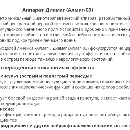
Аппарат Диамаг (Алмаг-03)
 это уникальный физиотерапевтический аппарат, разработанный
аний центральной нервной системы с использованием низкочас
мпульсного магнитного поля. Устройство одобрено к применени
евтических кабинетов и отделений лечебно-профилактических 
ловиях под контролем лечащего врача.
моделей линейки «Алмаг», Диамаг (Алмаг-03) фокусируется на ц
атологиях, сочетая высокую клиническую эффективность с абс
в остром периоде тяжёлых неврологических состояний.
тверждённые показания и эффекты
инсульт (острый и подострый периоды):
вует улучшению микроциркуляции в зоне ишемии, снижению отёк
новления неврологических функций и сокращению сроков реабил
ует болевой синдром на ранней стадии приступа, снижает часто
следующих эпизодов.
нсона:
е функции, снижает тремор и ригидность, повышает общую акт
ациентов.
иридоциклит и другие нейроофтальмологические состоя