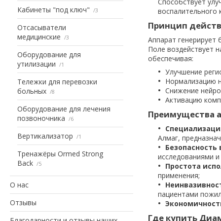
Способствует улуч
Кабинеты "под ключ"
3
воспалительного 
Принцип дейст
Отсасыватели
медицинские
3
Аппарат генерирует б
Поле воздействует н
Оборудование для
обеспечивая:
утилизации
1
Улучшение реги
Нормализацию н
Тележки для перевозки
Снижение нейро
больных
8
Активацию комп
Оборудование для лечения
Преимущества а
позвоночника
6
Специализация
Вертикализатор
1
Алмаг, предназна
Безопасность 
Тренажёры Ormed Strong
исследованиями и
Back
5
Простота исп
применения;
О нас
Неинвазивнос
пациентами пожил
Отзывы
Экономичност
Где купить Диам
Благодарности и отзывы наших