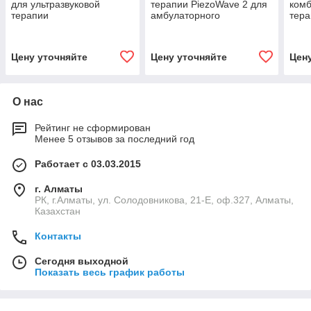
для ультразвуковой
терапии PiezoWave 2 для
ком
терапии
амбулаторного
тера
применения
com
Цену уточняйте
Цену уточняйте
Цен
О нас
Рейтинг не сформирован
Менее 5 отзывов за последний год
Работает с 03.03.2015
г. Алматы
РК, г.Алматы, ул. Солодовникова, 21-Е, оф.327, Алматы,
Казахстан
Контакты
Сегодня выходной
Показать весь график работы