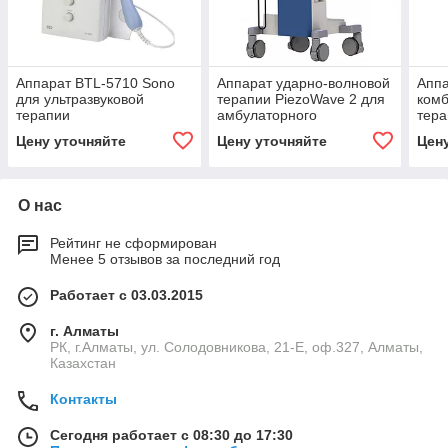
Аппарат BTL-5710 Sono
Аппарат ударно-волновой
Аппа
для ультразвуковой
терапии PiezoWave 2 для
ком
терапии
амбулаторного
тера
применения
com
Цену уточняйте
Цену уточняйте
Цен
О нас
Рейтинг не сформирован
Менее 5 отзывов за последний год
Работает с 03.03.2015
г. Алматы
РК, г.Алматы, ул. Солодовникова, 21-Е, оф.327, Алматы,
Казахстан
Контакты
Сегодня работает с 08:30 до 17:30