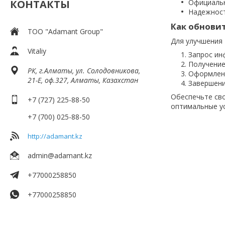
КОНТАКТЫ
Официальн
Надежност
Как обнови
ТОО "Adamant Group"
Для улучшения 
Vitaliy
Запрос ин
Получение
РК, г.Алматы, ул. Солодовникова,
Оформлени
21-Е, оф.327, Алматы, Казахстан
Завершени
Обеспечьте сво
+7 (727) 225-88-50
оптимальные у
+7 (700) 025-88-50
http://adamant.kz
admin@adamant.kz
+77000258850
+77000258850