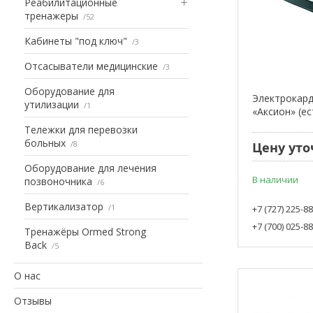
Реабилитационные
тренажеры
52
Кабинеты "под ключ"
3
Отсасыватели медицинские
3
Оборудование для
Электрокард
утилизации
1
«Аксион» (е
Тележки для перевозки
больных
8
Цену уто
Оборудование для лечения
В наличии
позвоночника
6
Вертикализатор
1
+7 (727) 225-8
+7 (700) 025-8
Тренажёры Ormed Strong
Back
5
О нас
Отзывы