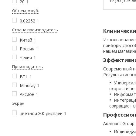
+7 (700) 025-8
20
1
Объем, м.куб.
0.02252
1
Страна производитель
Клинически
Использование
Китай
1
приборы способ
Россия
1
нашем магазине
Чехия
1
Эффективно
Производитель
Современный по
Результативно
BTL
1
Универсал
Mindray
1
скорости пе
Аксион
1
Информати
Интеграци
Экран
сокращает в
цветной ЖК-дисплей
1
Профессион
Adamant Group 
Индивидуа