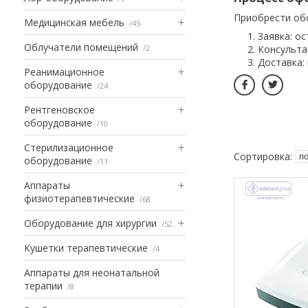
Приобрести об
Медицинская мебель
45
Заявка: о
Облучатели помещений
2
Консульта
Доставка:
Реанимационное
оборудование
24
Рентгеновское
оборудование
10
Стерилизационное
оборудование
11
Аппараты
физиотерапевтические
68
Оборудование для хирургии
52
Кушетки терапевтические
4
Аппараты для неонатальной
терапии
8