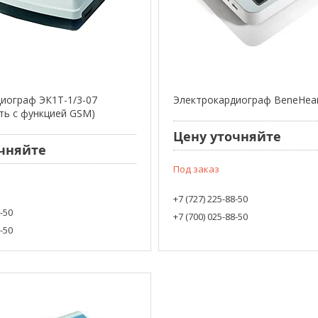
иограф ЭК1Т-1/3-07
Электрокардиограф BeneHear
сть с функцией GSM)
Цену уточняйте
чняйте
Под заказ
+7 (727) 225-88-50
8-50
+7 (700) 025-88-50
8-50