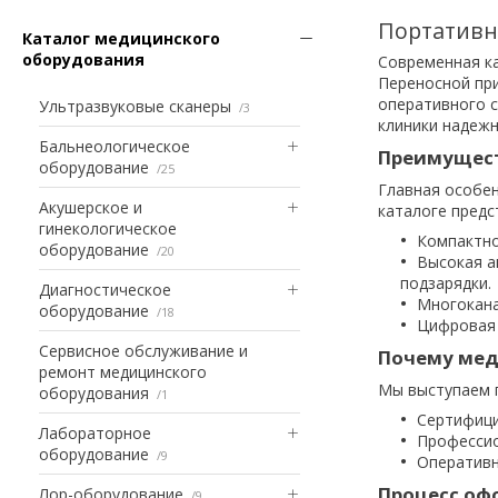
Портативн
Каталог медицинского
оборудования
Современная ка
Переносной при
оперативного с
Ультразвуковые сканеры
3
клиники надежн
Бальнеологическое
Преимущест
оборудование
25
Главная особен
Акушерское и
каталоге предс
гинекологическое
Компактно
оборудование
20
Высокая а
подзарядки.
Диагностическое
Многокана
оборудование
18
Цифровая 
Сервисное обслуживание и
Почему мед
ремонт медицинского
Мы выступаем п
оборудования
1
Сертифици
Лабораторное
Профессио
оборудование
9
Оперативн
Процесс оф
Лор-оборудование
9