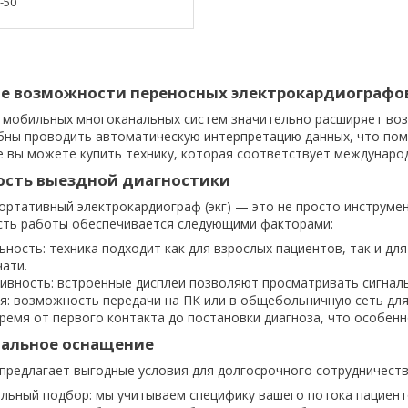
8-50
е возможности переносных электрокардиографо
 мобильных многоканальных систем значительно расширяет воз
ны проводить автоматическую интерпретацию данных, что помо
 вы можете купить технику, которая соответствует междунаро
сть выездной диагностики
ртативный электрокардиограф (экг) — это не просто инструмент
сть работы обеспечивается следующими факторами:
ьность: техника подходит как для взрослых пациентов, так и дл
чати.
вность: встроенные дисплеи позволяют просматривать сигналы
я: возможность передачи на ПК или в общебольничную сеть для
ремя от первого контакта до постановки диагноза, что особенн
альное оснащение
предлагает выгодные условия для долгосрочного сотрудничеств
льный подбор: мы учитываем специфику вашего потока пациент