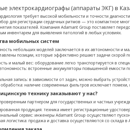
ые электрокардиографы (аппараты ЭКГ) в Каз
рдиология требует высокой мобильности и точности диагностики
бор для регистрации сердечных ритмов — это компактное мног
нятия показателей. Компания Adamant Group поставляет перед
ым инвентарем для выявления патологий в любых условиях.
ва мобильных систем
ность небольших моделей заключается в их автономности и мал
тавлены позиции, которые эффективно решают задачи скорой п
сть и малый вес: оборудование легко транспортируется в специ
втономность: встроенные аккумуляторы повышенной емкости п
льная запись: в зависимости от задач, можно выбрать устройств
обработка: наличие современных фильтров исключает помехи, г
ицинскую технику заказывают у нас?
роверенным партнером для государственных и частных учрежде
рованная продукция: техника имеет регистрационные удостовер
нальный сервис: инженеры Adamant Group осуществляют пускон
ая логистика: продажа и доставка осуществляются со склада в 
ормления заказа