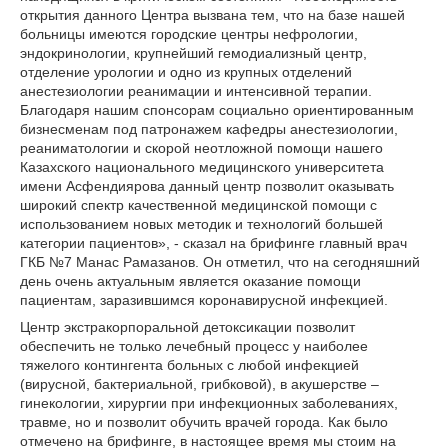
открытия данного Центра вызвана тем, что на базе нашей
больницы имеются городские центры нефрологии,
эндокринологии, крупнейший гемодиализный центр,
отделение урологии и одно из крупных отделений
анестезиологии реанимации и интенсивной терапии.
Благодаря нашим спонсорам социально ориентированным
бизнесменам под патронажем кафедры анестезиологии,
реаниматологии и скорой неотложной помощи нашего
Казахского национального медицинского университета
имени Асфендиярова данный центр позволит оказывать
широкий спектр качественной медицинской помощи с
использованием новых методик и технологий большей
категории пациентов», - сказал на брифинге главный врач
ГКБ №7 Манас Рамазанов. Он отметил, что на сегодняшний
день очень актуальным является оказание помощи
пациентам, заразившимся коронавирусной инфекцией.
Центр экстракорпоральной детоксикации позволит
обеспечить не только лечебный процесс у наиболее
тяжелого контингента больных с любой инфекцией
(вирусной, бактериальной, грибковой), в акушерстве –
гинекологии, хирургии при инфекционных заболеваниях,
травме, но и позволит обучить врачей города. Как было
отмечено на брифинге, в настоящее время мы стоим на