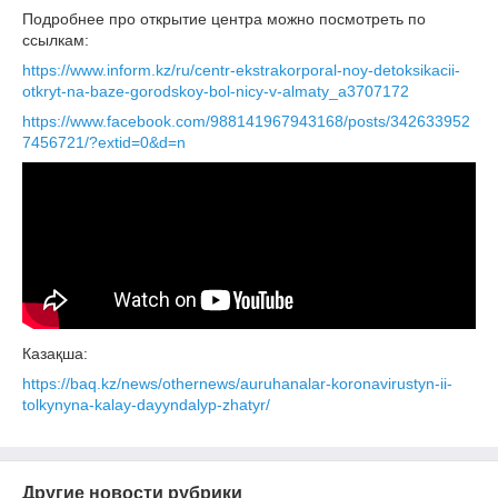
Подробнее про открытие центра можно посмотреть по
ссылкам:
https://www.inform.kz/ru/centr-ekstrakorporal-noy-detoksikacii-
otkryt-na-baze-gorodskoy-bol-nicy-v-almaty_a3707172
https://www.facebook.com/988141967943168/posts/342633952
7456721/?extid=0&d=n
Казақша:
https://baq.kz/news/othernews/auruhanalar-koronavirustyn-ii-
tolkynyna-kalay-dayyndalyp-zhatyr/
Другие новости рубрики