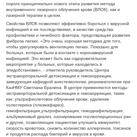
пороге принципиально нового этапа развития метода
внутривенного лазерного облучения крови (ВЛОК), как и
лазерной терапии в целом.
Свойства ВЛОК позволяют эффективно бороться с вирусной
инфекцией и ее последствиями, в качестве средства
профилактики и лечебного фактора, предотвращая развитие
фиброза легких. «Это очень хорошая методика для того,
чтобы урегулировать вентиляцию легких. Показано для
больных, которые были в контакте с коронавирусной
инфекцией. Это может быть как оздоровительное
мероприятие у больных, которые находились в
эпидобстановке», - отметила руководитель Центра
экстракорпоральной детоксикации и гемокоррекции,
заведующая кафедрой анестезиологии, реаниматологии при
КазНМУ Светлана Ералина. В центре применяются методы
экстракорпоральной детоксикации и гемокоррекции, такие
как: ультрафиолетовое облучение крови, удаление
холестерина (плазмафарез),
гемофильтрация,ультрофильтрация, гемодиафильтрация,
альбуминовый диализ, озонирование послеоперционных ран
и другие, позволяющие пациентам улучшить иммунитет,
скорость кровотока, снизить количество аллергенов, токсинов
и продуктов распада бактерий и вирусов в крови.