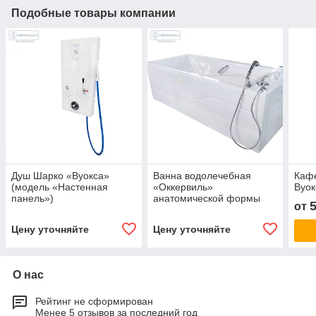
Подобные товары компании
Душ Шарко «Вуокса»
Ванна водолечебная
Каф
(модель «Настенная
«Оккервиль»
Вуок
панель»)
анатомической формы
от
бальнеологическая
Цену уточняйте
Цену уточняйте
О нас
Рейтинг не сформирован
Менее 5 отзывов за последний год