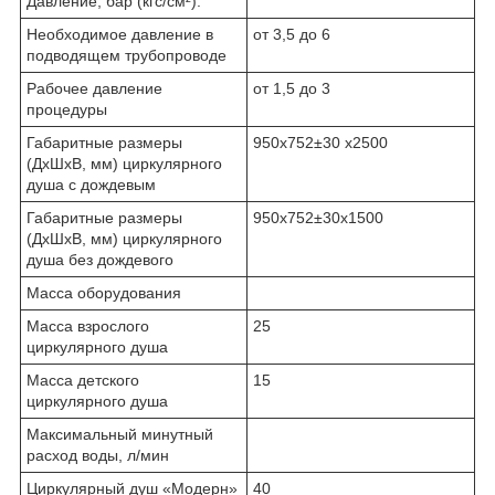
Давление, бар (кгс/см²):
Необходимое давление в
от 3,5 до 6
подводящем трубопроводе
Рабочее давление
от 1,5 до 3
процедуры
Габаритные размеры
950х752±30 х2500
(ДхШхВ, мм) циркулярного
душа с дождевым
Габаритные размеры
950х752±30х1500
(ДхШхВ, мм) циркулярного
душа без дождевого
Масса оборудования
Масса взрослого
25
циркулярного душа
Масса детского
15
циркулярного душа
Максимальный минутный
расход воды, л/мин
Циркулярный душ «Модерн»
40