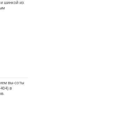
и шинкой из
ным
нием вы-соты
404) в
в.