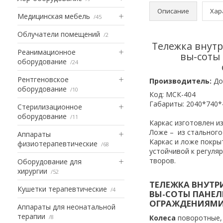
Описание
Хар
Медицинская мебель
45
Облучатели помещений
2
Тележка внутр
Реанимационное
вы-соты
оборудование
24
Рентгеновское
Производитель:
До
оборудование
10
Код: МСК-404
Габариты: 2040*740*
Стерилизационное
оборудование
11
Каркас изготовлен и
Ложе – из стального
Аппараты
Каркас и ложе покры
физиотерапевтические
68
устойчивой к регуля
творов.
Оборудование для
хирургии
52
ТЕЛЕЖКА ВНУТР
Кушетки терапевтические
4
ВЫ-СОТЫ ПАНЕЛ
ОГРАЖДЕНИЯМИ 
Аппараты для неонатальной
терапии
8
Колеса
поворотные,