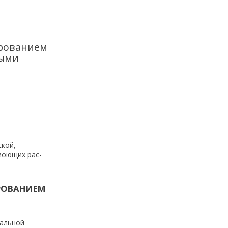
ированием
выми
ской,
моющих рас-
ИРОВАНИЕМ
тальной