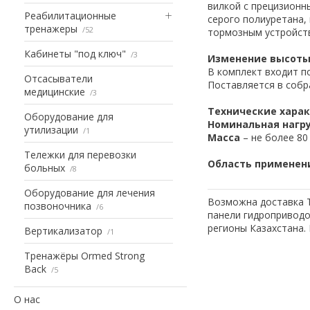
вилкой с прецизионн
Реабилитационные
серого полиуретана,
тренажеры
52
тормозным устройст
Кабинеты "под ключ"
3
Изменение высот
В комплект входит п
Отсасыватели
Поставляется в собр
медицинские
3
Технические хара
Оборудование для
Номинальная нагр
утилизации
1
Масса
– не более 80 
Тележки для перевозки
Область применен
больных
8
Оборудование для лечения
Возможна доставка Т
позвоночника
6
панели гидроприводо
регионы Казахстана.
Вертикализатор
1
Тренажёры Ormed Strong
Back
5
О нас