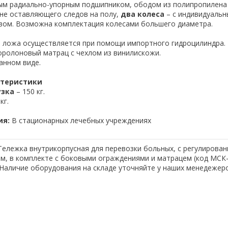
ым радиально-упорным подшипником, ободом из полипропилена 
 не оставляющего следов на полу,
два колеса
– с индивидуаль
вом. Возможна комплектация колесами большего диаметра.
ы
ложа осуществляется при помощи импортного гидроцилиндра.
оролоновый матрац с чехлом из винилискожи.
анном виде.
ктеристики
узка
– 150 кг.
кг.
ия:
В стационарных лечебных учреждениях
ележка внутрикорпусная для перевозки больных, с регулирова
м, в комплекте с боковыми ограждениями и матрацем (код МСК-
 Наличие оборудования на складе уточняйте у наших менедежеро