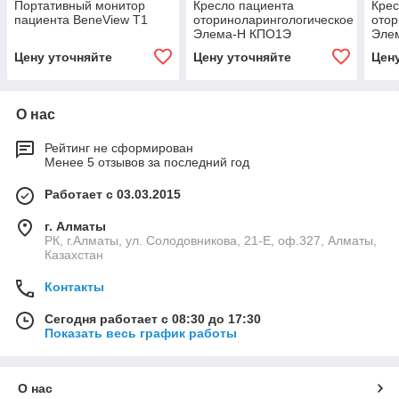
Портативный монитор
Кресло пациента
Крес
пациента BeneView T1
оториноларингологическое
отор
Элема-Н КПО1Э
Эле
Цену уточняйте
Цену уточняйте
Цен
О нас
Рейтинг не сформирован
Менее 5 отзывов за последний год
Работает с 03.03.2015
г. Алматы
РК, г.Алматы, ул. Солодовникова, 21-Е, оф.327, Алматы,
Казахстан
Контакты
Сегодня работает с 08:30 до 17:30
Показать весь график работы
О нас