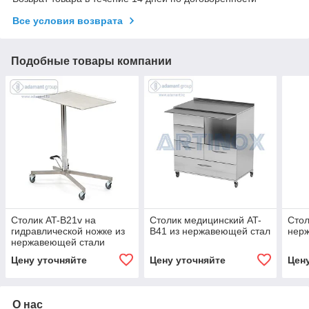
Все условия возврата
Подобные товары компании
Столик AT-B21v на
Столик медицинский AT-
Стол
гидравлической ножке из
B41 из нержавеющей стал
нер
нержавеющей стали
Цену уточняйте
Цену уточняйте
Цен
О нас