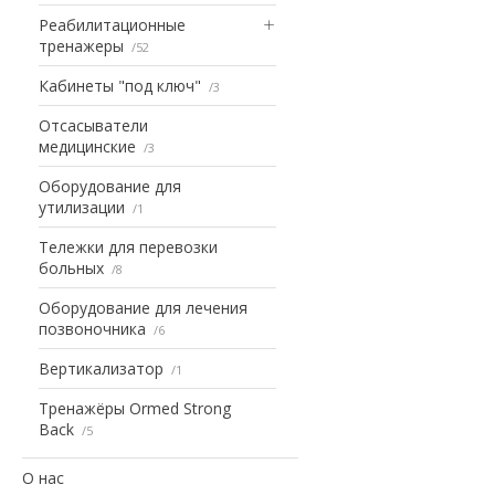
Реабилитационные
тренажеры
52
Кабинеты "под ключ"
3
Отсасыватели
медицинские
3
Оборудование для
утилизации
1
Тележки для перевозки
больных
8
Оборудование для лечения
позвоночника
6
Вертикализатор
1
Тренажёры Ormed Strong
Back
5
О нас