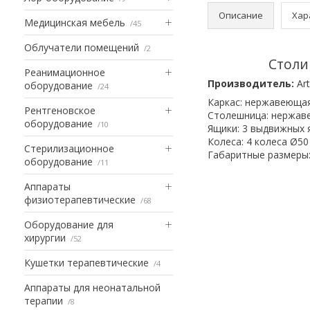
Описание
Хар
Медицинская мебель
45
Облучатели помещений
2
Столи
Реанимационное
Производитель:
Ar
оборудование
24
Каркас: нержавеюща
Рентгеновское
Столешница: нержав
оборудование
10
Ящики: 3 выдвижных
Колеса: 4 колеса Ø50
Стерилизационное
Габаритные размеры:
оборудование
11
Аппараты
физиотерапевтические
68
Оборудование для
хирургии
52
Кушетки терапевтические
4
Аппараты для неонатальной
терапии
8