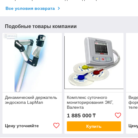
Все условия возврата
Подобные товары компании
Динамический держатель
Комплекс суточного
Вид
эндоскопа LapMan
мониторирования ЭКГ,
фор
Валента
теле
цвет
1 885 000
₸
меди
ВкЭ
Цену уточняйте
Цен
Купить