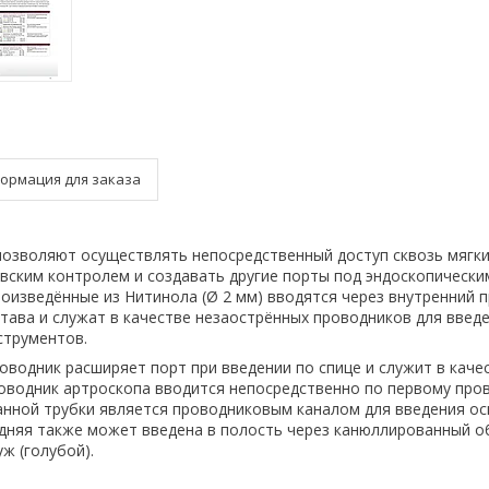
ормация для заказа
озволяют осуществлять непосредственный доступ сквозь мягки
овским контролем и создавать другие порты под эндоскопически
роизведённые из Нитинола (Ø 2 мм) вводятся через внутренний 
става и служат в качестве незаострённых проводников для введе
струментов.
водник расширяет порт при введении по спице и служит в каче
оводник артроскопа вводится непосредственно по первому пров
нной трубки является проводниковым каналом для введения о
дняя также может введена в полость через канюллированный о
ж (голубой).