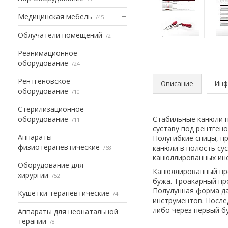
Медицинская мебель
45
Облучатели помещений
2
Реанимационное
оборудование
24
Рентгеновское
Описание
Инф
оборудование
10
Стерилизационное
оборудование
Стабильные канюли п
11
суставу под рентген
Аппараты
Полугибкие спицы, п
физиотерапевтические
канюли в полость су
68
канюллированных ин
Оборудование для
Канюллированный про
хирургии
52
бужа. Троакарный пр
Полулунная форма да
Кушетки терапевтические
4
инструментов. После
либо через первый бу
Аппараты для неонатальной
терапии
8