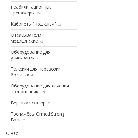
Реабилитационные
тренажеры
52
Кабинеты "под ключ"
3
Отсасыватели
медицинские
3
Оборудование для
утилизации
1
Тележки для перевозки
больных
8
Оборудование для лечения
позвоночника
6
Вертикализатор
1
Тренажёры Ormed Strong
Back
5
О нас