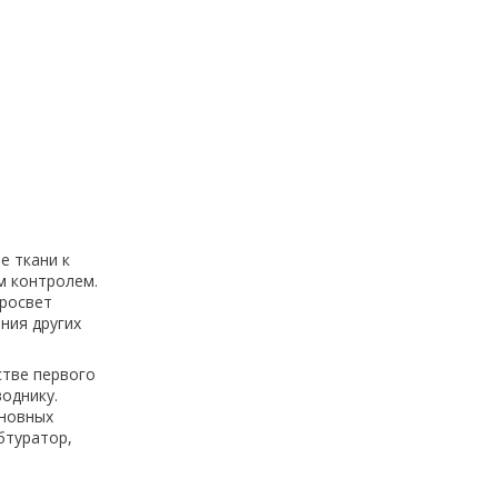
е ткани к
м контролем.
просвет
ния других
стве первого
однику.
сновных
бтуратор,