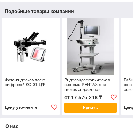
Подобные товары компании
Фото-видеокомплекс
Видеоэндоскопическая
Гибк
цифровой КС-01-ЦФ
система PENTAX для
со с
гибких эндоскопов
осв
17 576 218
от
₸
Цену уточняйте
Цен
Купить
О нас