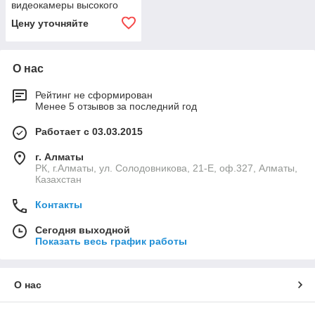
видеокамеры высокого
разрешения с ксеноновым
Цену уточняйте
осветителем 300 Вт и
компьютером
О нас
Рейтинг не сформирован
Менее 5 отзывов за последний год
Работает с 03.03.2015
г. Алматы
РК, г.Алматы, ул. Солодовникова, 21-Е, оф.327, Алматы,
Казахстан
Контакты
Сегодня выходной
Показать весь график работы
О нас