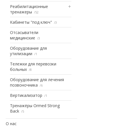
Реабилитационные
тренажеры
52
Кабинеты "под ключ"
3
Отсасыватели
медицинские
3
Оборудование для
утилизации
1
Тележки для перевозки
больных
8
Оборудование для лечения
позвоночника
6
Вертикализатор
1
Тренажёры Ormed Strong
Back
5
О нас