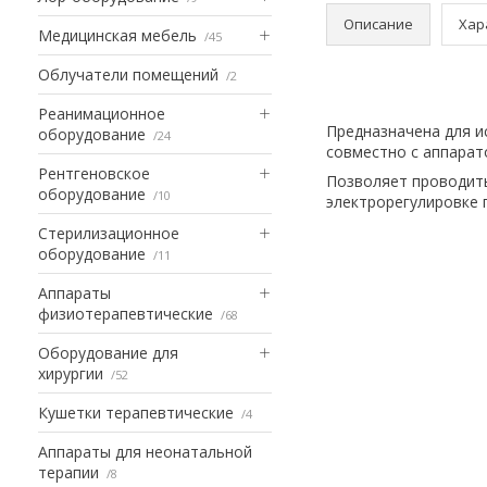
Описание
Хар
Медицинская мебель
45
Облучатели помещений
2
Реанимационное
Предназначена для 
оборудование
24
совместно с аппара
Рентгеновское
Позволяет проводить
оборудование
10
электрорегулировке 
Стерилизационное
оборудование
11
Аппараты
физиотерапевтические
68
Оборудование для
хирургии
52
Кушетки терапевтические
4
Аппараты для неонатальной
терапии
8