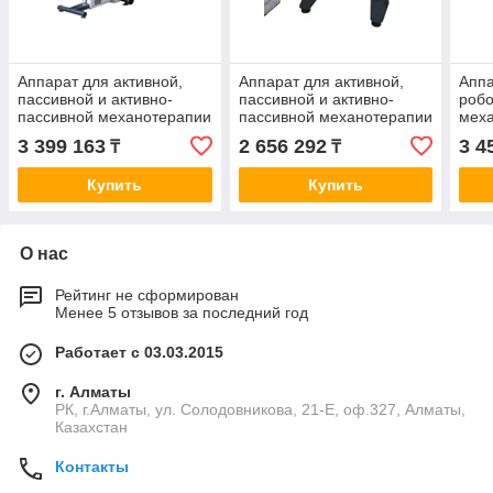
Аппарат для активной,
Аппарат для активной,
Аппа
пассивной и активно-
пассивной и активно-
робо
пассивной механотерапии
пассивной механотерапии
меха
ORMED-Moto MS030
ORMED-Moto MT050
Acti
3 399 163
2 656 292
3 4
₸
₸
Купить
Купить
О нас
Рейтинг не сформирован
Менее 5 отзывов за последний год
Работает с 03.03.2015
г. Алматы
РК, г.Алматы, ул. Солодовникова, 21-Е, оф.327, Алматы,
Казахстан
Контакты