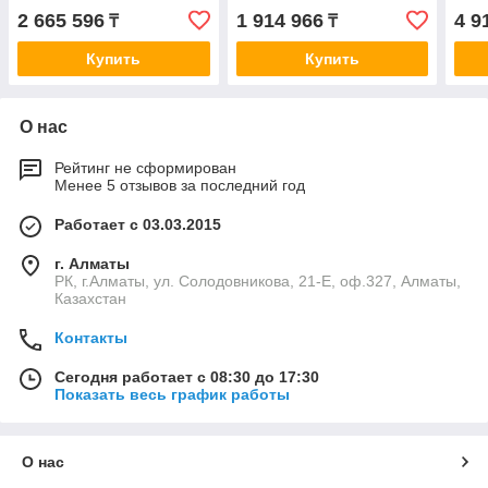
ORMED-Moto MT050
2 665 596
1 914 966
4 9
₸
₸
Купить
Купить
О нас
Рейтинг не сформирован
Менее 5 отзывов за последний год
Работает с 03.03.2015
г. Алматы
РК, г.Алматы, ул. Солодовникова, 21-Е, оф.327, Алматы,
Казахстан
Контакты
Сегодня работает с 08:30 до 17:30
Показать весь график работы
О нас