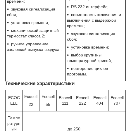
времени;
RS 232 интерфейс;
звуковая сигнализация
сбоя;
возможность включения и
выключения с выдержкой
установка времени;
времени;
механический защитный
звуковая сигнализация
термостат класса 2;
сбоя;
ручное управление
установка времени;
заслонкой выпуска воздуха .
выбор крутизны
температурной кривой;
повторение циклов
программ.
Технические характеристики
Ecocell
Ecocell
ECOC
Ecocell
Ecocell
Ecocell
Ecocell
ELL
111
222
404
707
22
55
Темпе
ратурн
ый
до 250