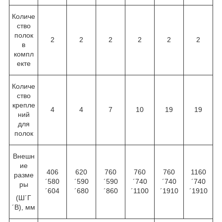
Количе
ство
полок
2
2
2
2
2
2
в
компл
екте
Количе
ство
крепле
4
4
7
10
19
19
ний
для
полок
Внешн
ие
406
620
760
760
760
1160
разме
´580
´590
´590
´740
´740
´740
ры
´604
´680
´860
´1100
´1910
´1910
(Ш´Г
´В), мм