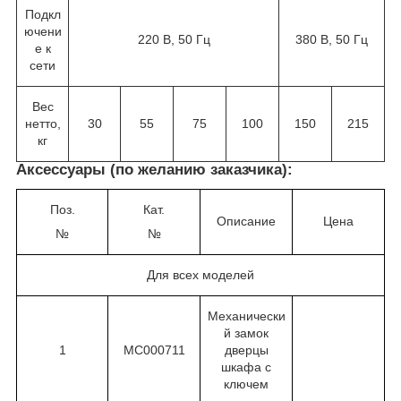
Подкл
ючени
220 В, 50 Гц
380 В, 50 Гц
е к
сети
Вес
нетто,
30
55
75
100
150
215
кг
Аксессуары (по желанию заказчика):
Поз.
Кат.
Описание
Цена
№
№
Для всех моделей
Механически
й замок
1
MC000711
дверцы
шкафа с
ключем