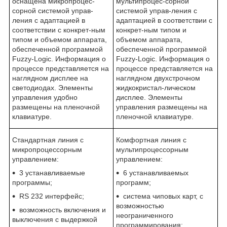
оснащена микропроцес-
мультипроцес-сорной
сорной системой управ-
системой управ-ления с
ления с адаптацией в
адаптацией в соответствии с
соответствии с конкрет-ным
конкрет-ным типом и
типом и объемом аппарата,
объемом аппарата,
обеспеченной программой
обеспеченной программой
Fuzzy-Logic. Информация о
Fuzzy-Logic. Информация о
процессе представляется на
процессе представляется на
наглядном дисплее на
наглядном двухстрочном
светодиодах. Элементы
жидкокристал-лическом
управления удобно
дисплее. Элементы
размещены на пленочной
управления размещены на
клавиатуре.
пленочной клавиатуре.
Стандартная линия с
Комфортная линия с
микропроцессорным
мультипроцессорным
управлением:
управлением:
3 устанавливаемые
6 устанавливаемых
программы;
программ;
RS 232 интерфейс;
система чиповых карт, с
возможностью
возможность включения и
неограниченного
выключения с выдержкой
программирования;