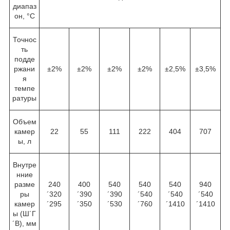
диапаз
он, °С
Точнос
ть
подде
ржани
±2%
±2%
±2%
±2%
±2,5%
±3,5%
я
темпе
ратуры
Объем
камер
22
55
111
222
404
707
ы, л
Внутре
нние
разме
240
400
540
540
540
940
ры
´320
´390
´390
´540
´540
´540
камер
´295
´350
´530
´760
´1410
´1410
ы (Ш´Г
´В), мм