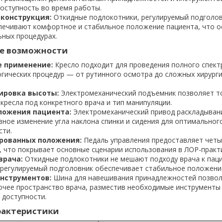
доступность во время работы.
конструкция:
Откидные подлокотники, регулируемый подголов
печивают комфортное и стабильное положение пациента, что 
ьных процедурах.
е возможности
е применение:
Кресло подходит для проведения полного спект
гических процедур — от рутинного осмотра до сложных хирурги
ировка высоты:
Электромеханический подъемник позволяет т
кресла под конкретного врача и тип манипуляции.
ложения пациента:
Электромеханический привод раскладыван
ное изменение угла наклона спинки и сидения для оптимального
сти.
рованных положения:
Педаль управления предоставляет четы
, что покрывает основные сценарии использования в ЛОР-практ
врача:
Откидные подлокотники не мешают подходу врача к паци
 регулируемый подголовник обеспечивает стабильное положени
нструментов:
Шина для навешивания принадлежностей позво
очее пространство врача, разместив необходимые инструменты
 доступности.
рактеристики