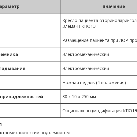
араметр
Значение
Кресло пациента оториноларингол
Элема-Н КПО1Э
Размещение пациента при ЛОР-про
ъемника
Электромеханический
кладывания
Электромеханический
Ножная педаль (4 положения)
 принадлежностей
30 x 10 x 250 мм
ш
Опционально (модификация КПО1Э
и
ектромеханическим подъемником