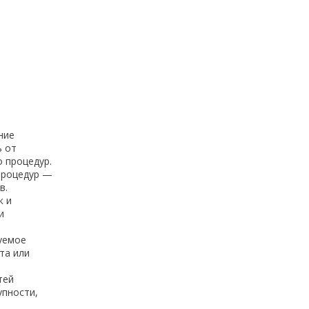
ние
ь от
 процедур.
процедур —
в.
к и
и
уемое
та или
тей
упности,