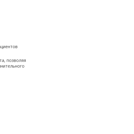
ациентов
та, позволяя
лнительного