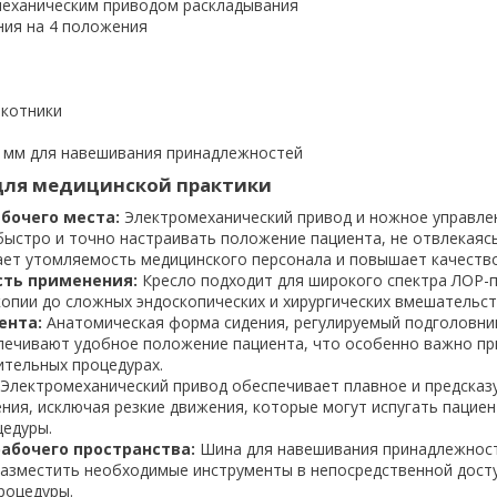
механическим приводом раскладывания
ния на 4 положения
котники
 мм для навешивания принадлежностей
для медицинской практики
бочего места:
Электромеханический привод и ножное управле
быстро и точно настраивать положение пациента, не отвлекаяс
ает утомляемость медицинского персонала и повышает качество
сть применения:
Кресло подходит для широкого спектра ЛОР-
опии до сложных эндоскопических и хирургических вмешательст
ента:
Анатомическая форма сидения, регулируемый подголовни
печивают удобное положение пациента, что особенно важно пр
ительных процедурах.
Электромеханический привод обеспечивает плавное и предсказ
ния, исключая резкие движения, которые могут испугать пациен
цедуры.
абочего пространства:
Шина для навешивания принадлежнос
разместить необходимые инструменты в непосредственной дост
роцедуры.