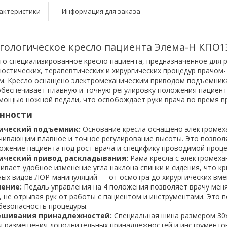
актеристики
Информация для заказа
ологическое кресло пациента Элема-Н КПО1
о специализированное кресло пациента, предназначенное для
ностических, терапевтических и хирургических процедур врачом-
м. Кресло оснащено электромеханическим приводом подъемник
обеспечивает плавную и точную регулировку положения пациент
мощью ножной педали, что освобождает руки врача во время п
енности
ический подъемник:
Основание кресла оснащено электромех
чивающим плавное и точное регулирование высоты. Это позвол
ожение пациента под рост врача и специфику проводимой проце
ический привод раскладывания:
Рама кресла с электромеха
вает удобное изменение угла наклона спинки и сидения, что к
ных видов ЛОР-манипуляций — от осмотра до хирургических вме
ение:
Педаль управления на 4 положения позволяет врачу мен
, не отрывая рук от работы с пациентом и инструментами. Это 
безопасность процедуры.
ешивания принадлежностей:
Специальная шина размером 30
я размещения дополнительных принадлежностей и инструментов