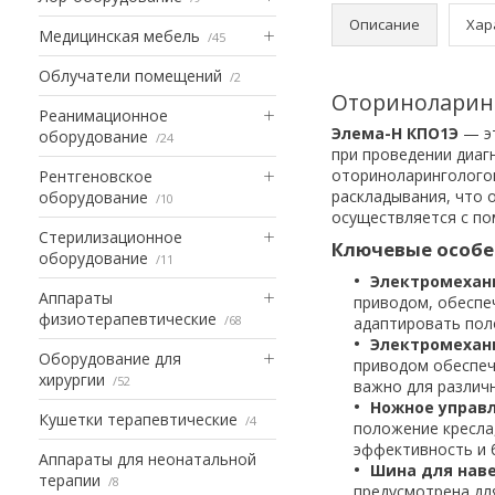
Описание
Хар
Медицинская мебель
45
Облучатели помещений
2
Оториноларинг
Реанимационное
Элема-Н КПО1Э
— эт
оборудование
24
при проведении диаг
оториноларинголого
Рентгеновское
раскладывания, что 
оборудование
10
осуществляется с по
Стерилизационное
Ключевые особ
оборудование
11
Электромехан
Аппараты
приводом, обеспе
физиотерапевтические
68
адаптировать пол
Электромехан
Оборудование для
приводом обеспечи
хирургии
52
важно для различ
Ножное управл
Кушетки терапевтические
4
положение кресла
эффективность и 
Аппараты для неонатальной
Шина для нав
терапии
8
предусмотрена дл