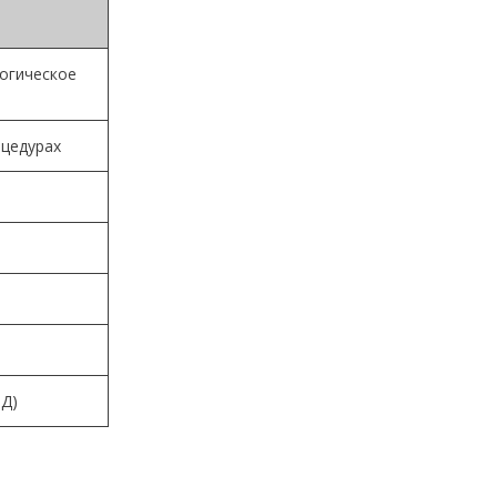
огическое
цедурах
Д)