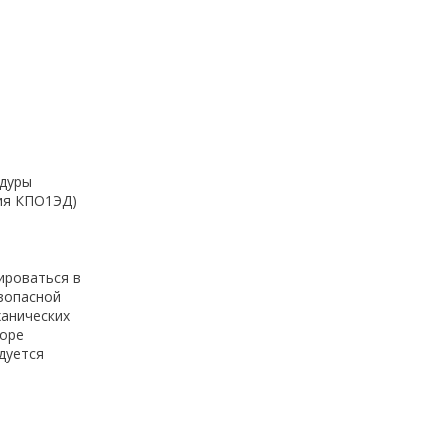
едуры
ция КПО1ЭД)
ироваться в
езопасной
ханических
боре
дуется