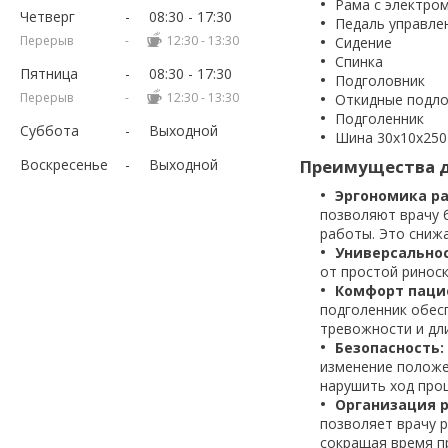
Рама с электро
Четверг
08:30
17:30
Педаль управле
12:30
13:30
Сидение
Спинка
Пятница
08:30
17:30
Подголовник
12:30
13:30
Откидные подло
Подголенник
Суббота
Выходной
Шина 30х10х250
Воскресенье
Выходной
Преимущества 
Эргономика ра
позволяют врачу 
работы. Это сниж
Универсально
от простой риноск
Комфорт паци
подголенник обес
тревожности и дл
Безопасность:
изменение положе
нарушить ход про
Организация р
позволяет врачу 
сокращая время п