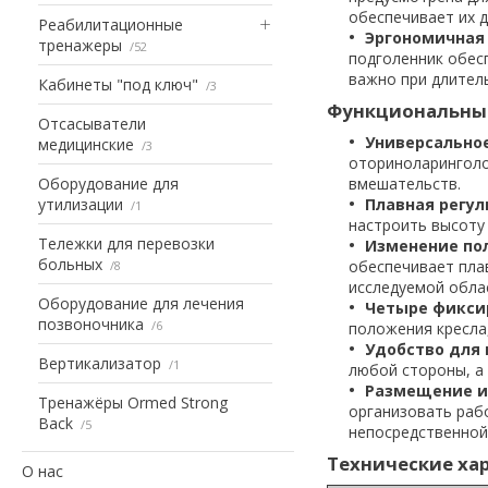
обеспечивает их 
Реабилитационные
Эргономичная 
тренажеры
52
подголенник обес
важно при длител
Кабинеты "под ключ"
3
Функциональны
Отсасыватели
Универсально
медицинские
3
оториноларинголо
Оборудование для
вмешательств.
утилизации
Плавная регул
1
настроить высоту 
Тележки для перевозки
Изменение по
больных
обеспечивает плав
8
исследуемой обла
Оборудование для лечения
Четыре фикси
позвоночника
6
положения кресла
Удобство для 
Вертикализатор
1
любой стороны, а
Размещение и
Тренажёры Ormed Strong
организовать раб
Back
5
непосредственной
Технические ха
О нас