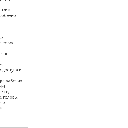
ник и
особенно
ра
ческих
очно
ия
 доступа к
ре рабочих
ике.
енту с
е головы.
ляет
 в