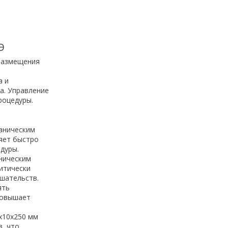
Э
 размещения
а и
а. Управление
роцедуры.
аническим
яет быстро
дуры.
ническим
ритически
шательств.
ять
повышает
х10х250 мм
, что