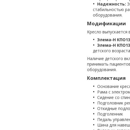
Надежность:
Э
стабильностью ра
оборудования.
Модификации
Кресло выпускается 
Элема-Н КПО1
Элема-Н КПО1
детского возраст
Наличие детского в
принимать пациентов
оборудования.
Комплектация
Основание крес
Рама с электро
Сидение со спи
Подголовник ре
Откидные подло
Подголенник
Педаль управле
Шина для навеш