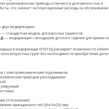
лектромеханические приводы отличаются долговечностью и
боты, что снижает эксплуатационные расходы на обслуживание
в двух модификациях:
Э
— стандартная модель для взрослых пациентов
ЭД
— модификация с вкладышем детского сидения для приема п
а
кладыша в модификации КПО1ЭД расширяет возможности кабине
 всех возрастных групп без необходимости приобретения допо
ла с электромеханическим подъемником
механическим приводом раскладывания
нкой
гулируемый
котники
ния (4 положения)
ивания принадлежностей (30х10х250 мм)