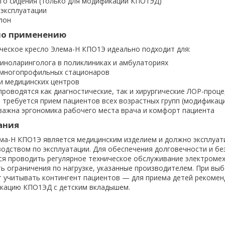
го сидения (только для модификации КПО1ЭД)
 эксплуатации
лон
по применению
еское кресло Элема-Н КПО1Э идеально подходит для:
иноларинголога в поликлиниках и амбулаториях
 многопрофильных стационаров
и медицинских центров
проводятся как диагностические, так и хирургические ЛОР-проц
е требуется прием пациентов всех возрастных групп (модифика
 важна эргономика рабочего места врача и комфорт пациента
ания
ма-Н КПО1Э является медицинским изделием и должно эксплуат
водством по эксплуатации. Для обеспечения долговечности и б
я проводить регулярное техническое обслуживание электроме
ь ограничения по нагрузке, указанные производителем. При вы
 учитывать контингент пациентов — для приема детей рекомен
кацию КПО1ЭД с детским вкладышем.