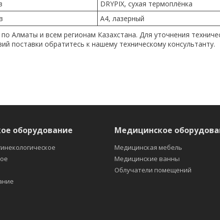
в
DRYPIX, сухая термоплёнка
в
А4, лазерный
 по Алматы и всем регионам Казахстана. Для уточнения техниче
вий поставки обратитесь к нашему техническому консультанту.
ое оборудование
Медицинское оборудова
гинекологическое
Медицинская мебель
кое
Медицинские ванны
е
Облучатели помещений
ание