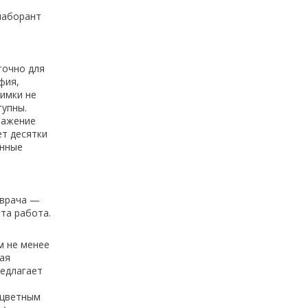
лаборант
точно для
фия,
имки не
тупны.
ражение
ет десятки
онные
 врача —
та работа.
м не менее
ая
редлагает
 цветным