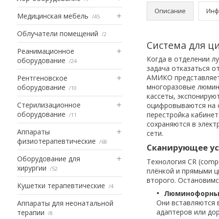
Описание
Инф
Медицинская мебель
45
Облучатели помещений
2
Система для 
Реанимационное
Когда в отделении л
оборудование
24
задача отказаться о
АМИКО представляет
Рентгеновское
многоразовые люмин
оборудование
10
кассеты, экспонирую
Стерилизационное
оцифровываются на с
оборудование
перестройка кабинет
11
сохраняются в элект
Аппараты
сети.
физиотерапевтические
68
Сканирующее ус
Оборудование для
Технология CR (comp
хирургии
52
плёнкой и прямыми ц
второго. Остановимс
Кушетки терапевтические
4
Люминофорные
Они вставляются в
Аппараты для неонатальной
адаптеров или до
терапии
8