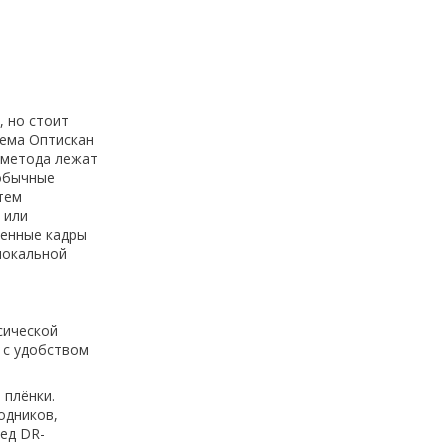
, но стоит
тема Оптискан
 метода лежат
обычные
тем
 или
ченные кадры
локальной
сической
 с удобством
 плёнки.
одников,
ед DR-