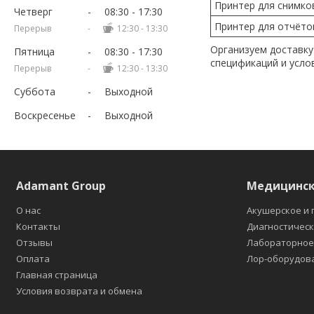
Принтер для снимко
Четверг
08:30
17:30
Принтер для отчёто
12:30
13:30
Организуем доставку
Пятница
08:30
17:30
спецификаций и усло
12:30
13:30
Суббота
Выходной
Воскресенье
Выходной
Adamant Group
Медицинск
О нас
Акушерское и 
Контакты
Диагностичес
Отзывы
Лабораторно
Оплата
Лор-оборудов
Главная страница
Условия возврата и обмена