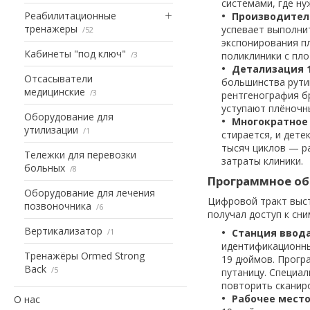
системами, где н
Реабилитационные
Производитель
тренажеры
успевает выполни
52
экспонирования пл
Кабинеты "под ключ"
3
поликлиники с пло
Детализация 1
Отсасыватели
большинства рути
медицинские
3
рентгенография б
уступают плёночн
Оборудование для
Многократное 
утилизации
1
стирается, и дете
тысяч циклов — р
Тележки для перевозки
затраты клиники.
больных
8
Программное об
Оборудование для лечения
Цифровой тракт выст
позвоночника
6
получал доступ к сн
Вертикализатор
1
Станция ввода
идентификационны
Тренажёры Ormed Strong
19 дюймов. Прогр
Back
5
путаницу. Специа
повторить сканир
Рабочее место
О нас