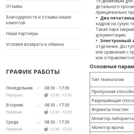
19-дюймовым для 
Отзывы
детального просм
принципиально при
Благодарности и отзывы наших
Два печатающи
клиентов
кадров на сухую т
Такая пара закрыв
Наши партнеры
документацию.
Электронный а
Условия возврата и обмена
отделения. Досту
или сравнения с 
или отправляются
Основные пара
ГРАФИК РАБОТЫ
Тип технологии
Понедельник
08:30
17:30
Пропускная способн
12:30
13:30
Разрешающая спосо
Вторник
08:30
17:30
Форматы пластин
12:30
13:30
Монитор лаборанта
Среда
08:30
17:30
Монитор врача
12:30
13:30