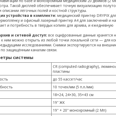
навигации по базе и монохромным медицинским 20 дюймов (2 Мп
отра. Такой дисплей обеспечивает точную визуализацию полуто
 описании лёгочных полей и костной структуры.
х устройства в комплекте:
медицинский принтер DRYPIX дл
ермоплёнку и офисный лазерный принтер А4 для заключений и н
ает и потребность в твёрдых копиях для архива, и ежедневную
рхив и сетевой доступ:
все оцифрованные данные хранятся н
п к ним можно открыть из любой точки локальной сети — для к
предыдущими исследованиями. Снимки экспортируются на внешни
 по защищённым каналам связи.
метры системы
CR (computed radiography), люмин
пластины
ость
до 55 кассет/час
бность
10 точек/мм (5 п.л./мм)
18×24, 24×30, 35×43 см
19" ЖК
19" + 20" монохромный (2 Мп)