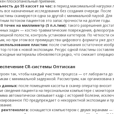
ужен плоскопанельный приёмник.
ность до 55 кассет за час:
в период максимальной нагрузки 
ть все назначенные исследования без создания очереди. После
астины сканируются одна за другой с минимальной паузой. Для
тным потоком пациентов это запас прочности на долгие годы.
0 точек на миллиметр (5 п.л./мм):
такого разрешения доста
нных задач — костно-травматические повреждения, флюорогра
рюшной полости, контроль установки катетеров. По чёткости сн
ым, но при этом все преимущества цифрового формата уже дос
использование пластин:
после считывания остаточное изоб
ктор готов к новой экспозиции. Ресурс одной пластины составля
асходные материалы обновляются редко, что снижает операци
еспечение CR-системы Оптискан
роен так, чтобы каждый участник процесса — от лаборанта до
имкам с минимальной задержкой. Рассмотрим, как организована э
 данных:
после помещения кассеты в сканер оператор вносит
е сведения пациента на персональном компьютере с мониторо
амма автоматически связывает кадр с историей болезни, исключ
лизированное ПО предупреждает о некорректной экспозиции и п
ование.
 рентгенолога:
оснащается компьютером с двумя экранами —