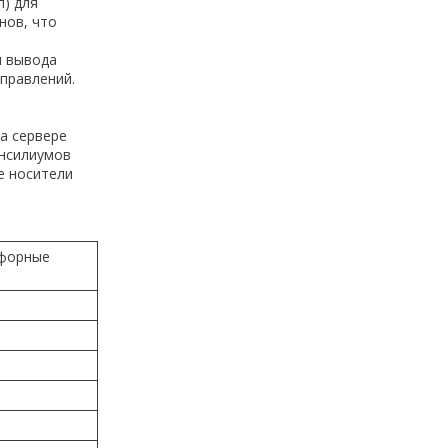
) для
нов, что
я вывода
аправлений.
а сервере
онсилиумов
е носители
офорные