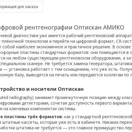
ормация для заказа
цифровой рентгенографии Оптискан АМИКО
учевой диагностики уже имеется рабочий рентгеновский аппарат
т плёночной технологии и перейти на цифровой формат, CR-сис
 собой наиболее экономичное и практичное решение. В основе
офорные пластины стандартных форматов: они помещаются в 
тся на любом существующем рентгеновском оборудовании, а за
пециальном сканере. Не требуется замена генератора, штатива
а — установка работает с тем оснащением, что уже есть. Полу
ронную базу, выводятся на печать или передаются коллегам по 
тройство и носители Оптискан
uted radiography) занимает промежуточную позицию между клас
ифровыми детекторами, сочетая доступность первого варианта
я на ключевых компонентах системы.
 пластины трёх форматов:
как у стандартной рентгеновской
 штатные кассеты, которые уже есть в кабинете. Никаких перех
работки штатива не требуется — это главное преимущество пер