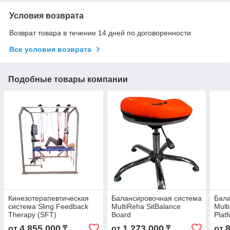
Условия возврата
Возврат товара в течение 14 дней по договоренности
Все условия возврата
Подобные товары компании
Кинезотерапевтическая
Балансировочная система
Бала
система Sling Feedback
MultiReha SitBalance
Mul
Therapy (SFT)
Board
Plat
4 855 000
1 273 000
от
₸
от
₸
от