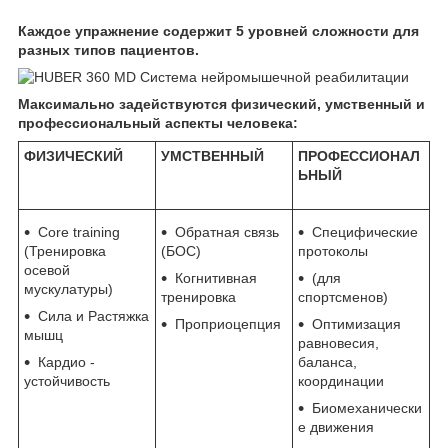
Каждое упражнение содержит 5 уровней сложности для
разных типов пациентов.
Максимально задействуются физический, умственный и
профессиональный аспекты человека:
ФИЗИЧЕСКИЙ
УМСТВЕННЫЙ
ПРОФЕССИОНАЛ
ЬНЫЙ
Core training
Обратная связь
Специфические
(Тренировка
(БОС)
протоколы
осевой
Когнитивная
(для
мускулатуры)
тренировка
спортсменов)
Сила и Растяжка
Проприоцепция
Оптимизация
мышц
равновесия,
Кардио -
баланса,
устойчивость
координации
Биомеханически
е движения