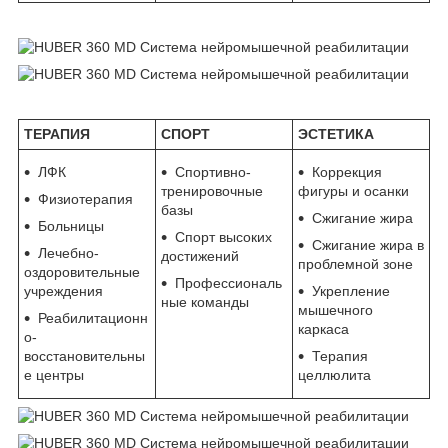
ТЕРАПИЯ
СПОРТ
ЭСТЕТИКА
ЛФК
Спортивно-
Коррекция
тренировочные
фигуры и осанки
Физиотерапия
базы
Сжигание жира
Больницы
Спорт высоких
Сжигание жира в
Лечебно-
достижений
проблемной зоне
оздоровительные
Профессиональ
учреждения
Укрепление
ные команды
мышечного
Реабилитационн
каркаса
о-
восстановительны
Терапия
е центры
целлюлита