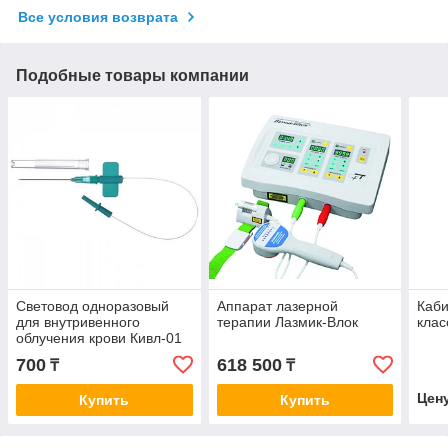
Все условия возврата
Подобные товары компании
Световод одноразовый
Аппарат лазерной
Каби
для внутривенного
терапии Лазмик-Влок
клас
облучения крови Кивл-01
700
618 500
₸
₸
Цен
Купить
Купить