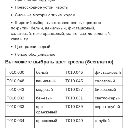
Превосходное устойчивость
Сильные моторы с тихим ходом
Широкий выбор высококачественных цветных
покрытий: белый, ванильный, фисташковый,
салатовый, ярко оранжевый, манго, светло-зеленый,
хаки и т.д.
Цвет рамки: серый
Легкое обслуживание
Вы можете выбрать цвет кресла (бесплатно)
T010.030
белый
T010.046
фисташковый
T010.048
ванильный
T010.045
салатовый
T010.043
медовый
T010.037
бирюзовый
T010.032
бежевый
T010.031
светло-серый
T010.033
ярко
T010.039
серо-голубой
оранжевый
T010.034
оранжевый
T010.040
голубой