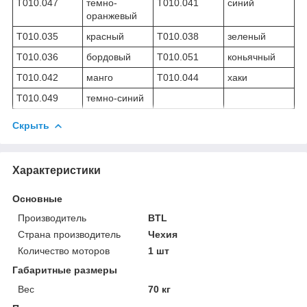
T010.047
темно-
T010.041
синий
оранжевый
T010.035
красный
T010.038
зеленый
T010.036
бордовый
T010.051
коньячный
T010.042
манго
T010.044
хаки
T010.049
темно-синий
Скрыть
Характеристики
Основные
Производитель
BTL
Страна производитель
Чехия
Количество моторов
1 шт
Габаритные размеры
Вес
70 кг