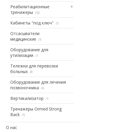
Реабилитационные
тренажеры
52
Кабинеты "под ключ"
3
Отсасыватели
медицинские
3
Оборудование для
утилизации
1
Тележки для перевозки
больных
8
Оборудование для лечения
позвоночника
6
Вертикализатор
1
Тренажёры Ormed Strong
Back
5
О нас