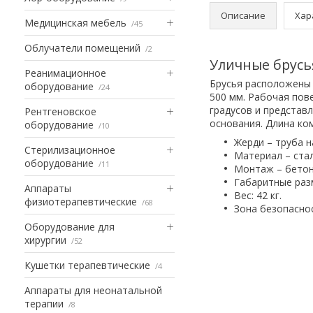
Описание
Хар
Медицинская мебель
45
Облучатели помещений
2
Уличные брусь
Реанимационное
Брусья расположены 
оборудование
24
500 мм. Рабочая пов
градусов и представ
Рентгеновское
основания. Длина ко
оборудование
10
Жерди – труба 
Стерилизационное
Материал – ста
оборудование
11
Монтаж – бетон
Габаритные разм
Аппараты
Вес: 42 кг.
физиотерапевтические
68
Зона безопаснос
Оборудование для
хирургии
52
Кушетки терапевтические
4
Аппараты для неонатальной
терапии
8