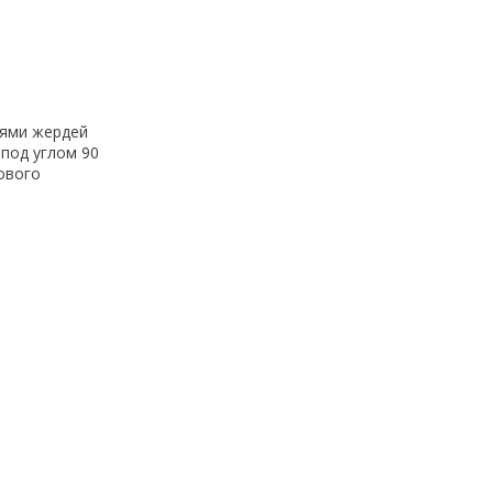
тями жердей
под углом 90
ового