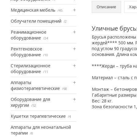
Описание
Хар
Медицинская мебель
45
Облучатели помещений
2
Уличные брусь
Реанимационное
Брусья расположены 
оборудование
24
жердей**** 500 мм. 
под углом 90 градус
Рентгеновское
основания. Длина ко
оборудование
10
Стерилизационное
****Жерди – труба н
оборудование
11
Материал – сталь с
Аппараты
физиотерапевтические
68
Монтаж – бетонирова
Габаритные размеры 
Оборудование для
Вес: 28 кг.
хирургии
52
Зона безопасности 1
Кушетки терапевтические
4
Аппараты для неонатальной
терапии
8