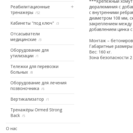
***Крепежный хомут 
Реабилитационные
дюралюминия с добав
тренажеры
с внутренними ребра
52
диаметром 108 мм, ск
Кабинеты "под ключ"
закреплением между 
3
добавлением цинка 
Отсасыватели
медицинские
3
Монтаж – бетонирова
Габаритные размеры 
Оборудование для
Вес: 160 кг.
утилизации
1
Зона безопасности 2
Тележки для перевозки
больных
8
Оборудование для лечения
позвоночника
6
Вертикализатор
1
Тренажёры Ormed Strong
Back
5
О нас