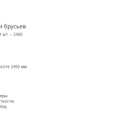
и брусьев
 шт. – 2300
соте 2450 мм.
феры
ткости.
ба).