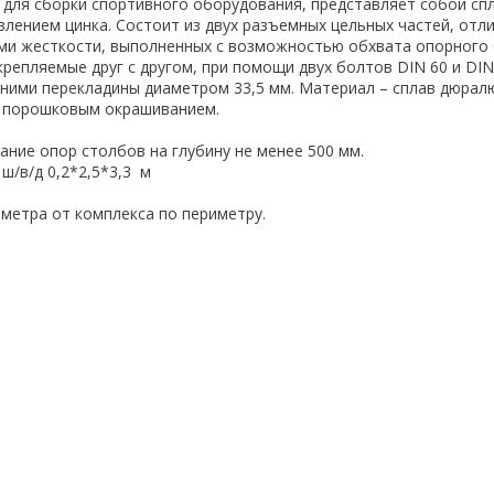
для сборки спортивного оборудования, представляет собой сп
лением цинка. Состоит из двух разъемных цельных частей, отл
ми жесткости, выполненных с возможностью обхвата опорного
репляемые друг с другом, при помощи двух болтов DIN 60 и DIN 
ними перекладины диаметром 33,5 мм. Материал – сплав дюрал
с порошковым окрашиванием.
ние опор столбов на глубину не менее 500 мм.
ш/в/д 0,2*2,5*3,3 м
 метра от комплекса по периметру.