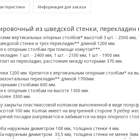
актеристики
Информация для заказа
ировочный из шведской стенки, перекладин 
семи вертикальных опорных столбов* высотой 3 шт. - 2500 мм, 1
 шведской стенки и трех перекладин** длиной 1200 мм.
я к опорным столбам при помощи хомутов***.
ладин: 1 шт. - 2400 мм, 1 шт. - 2100 мм, 1 шт - 1900 мм.
тоит из перекладин, расстояние между которыми 370 мм.
нки 1200 мм. Крепится к вертикальным опорным столбам* на вы
оризонтальных перекладин** длиной 1700мм.
порными столбами 600 мм.
я к опорным столбам на высоте 1300 мм.
более 3300 мм.
у закрыты пластмассовой колпаком выполненной в виде полус
сотой 100 мм. Колпак имеет на внутренней стороне 9 ребер жес
рячей посадки (нагревается и забивается на верх опорного стол
уба наружным диаметром 108 мм, толщина стенки 4 мм.
ба наружным диаметром 33,5 мм, толщина стенки не менее 3мм.