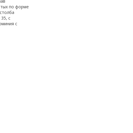
лав
итых по форме
 столба
35, с
юминия с