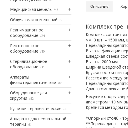
Описание
Хар
Медицинская мебель
45
Облучатели помещений
2
Комплекс трен
Реанимационное
Комплекс состоит из 
оборудование
24
мм, 3 шт. – 1500 мм,
Перекладины крепятс
Рентгеновское
Высота фиксации перек
оборудование
10
Шведская стенка сос
Стерилизационное
Высота 2000 мм.
оборудование
Ширина шведской сте
11
Брусья состоят из г
Аппараты
Расстояние между о
физиотерапевтические
68
Перекладины крепятс
Длина комплекса не 
Оборудование для
Несущие опоры сверх
хирургии
52
диаметром 110 мм вы
Крепится методом го
Кушетки терапевтические
4
*Опорный столб - тр
Аппараты для неонатальной
**Перекладина – тру
терапии
8