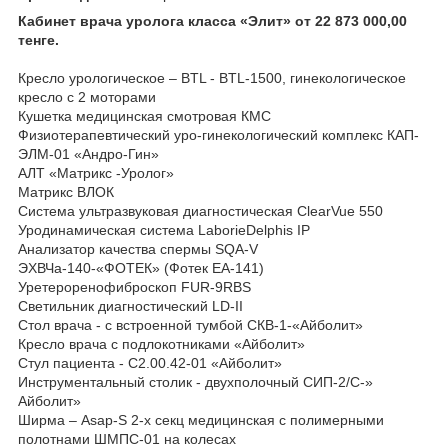
Кабинет врача уролога класса «Элит» от 22 873 000,00
тенге.
Кресло урологическое – BTL - BTL-1500, гинекологическое
кресло с 2 моторами
Кушетка медицинская смотровая КМС
Физиотерапевтический уро-гинекологический комплекс КАП-
ЭЛМ-01 «Андро-Гин»
АЛТ «Матрикс -Уролог»
Матрикс ВЛОК
Система ультразвуковая диагностическая ClearVue 550
Уродинамическая система LaborieDelphis IP
Анализатор качества спермы SQA-V
ЭХВЧа-140-«ФОТЕК» (Фотек ЕА-141)
Уретероренофиброскоп FUR-9RBS
Светильник диагностический LD-II
Стол врача - с встроенной тумбой СКВ-1-«Айболит»
Кресло врача с подлокотниками «Айболит»
Стул пациента - С2.00.42-01 «Айболит»
Инструментальный столик - двухполочный СИП-2/С-»
Айболит»
Ширма – Asap-S 2-х секц медицинская с полимерными
полотнами ШМПС-01 на колесах